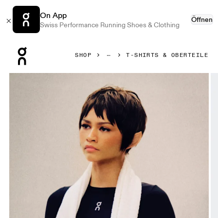
On App
Öffnen
Swiss Performance Running Shoes & Clothing
Press Escape to close navigation
SHOP
T-SHIRTS & OBERTEILE
Bild 1 von 7 in der Produktgalerie On Train Long Sleeve Cr