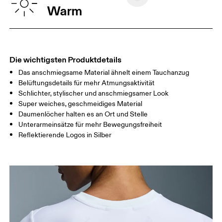
BRUSTUMFAN
82
83 — 88
89
Warm
G
TAILLE
67
68 — 73
74
HÜFTE
90
91 — 96
97 
Die wichtigsten Produktdetails
Das anschmiegsame Material ähnelt einem Tauchanzug
Horizontal verschieben, um mehr zu sehen
Belüftungsdetails für mehr Atmungsaktivität
Schlichter, stylischer und anschmiegsamer Look
Super weiches, geschmeidiges Material
Daumenlöcher halten es an Ort und Stelle
So misst du richtig
Unterarmeinsätze für mehr Bewegungsfreiheit
Reflektierende Logos in Silber