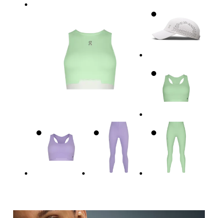
Brustumfang
Miss an der Stelle, an der dein Brustumfang am g
Taille
Miss den Umfang deiner natürlichen Taille. Dort
Hüfte
Miss um die breiteste Stelle deiner Hüfte herum.