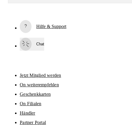
Abonnieren
Hilfe & Support
Indem du fortfährst, akzeptierst du unsere Datenschutzrichtlinien. Deine 
personenbezogenen Daten werden anschliessend an On AG weitergegeben
um dich per E-Mail über Produkte, Umfragen und Angebote zu informieren.
Chat
Der Versand sowie eine Auswertung zu statistischen Zwecken erfolgen 
durch die Anbieter Sailthru und Braze in den USA, die in unserem Auftrag 
arbeiten. Du kannst dich jederzeit wieder vom Newsletter abmelden. Hierfü
steht dir am Ende jeder E-Mail ein Abmeldelink zur Verfügung. Weitere 
Informationen findest du in den 
Datenschutzbestimmungen der On-Gruppe
Jetzt Mitglied werden
On weiterempfehlen
Geschenkkarten
On Filialen
Händler
Partner Portal