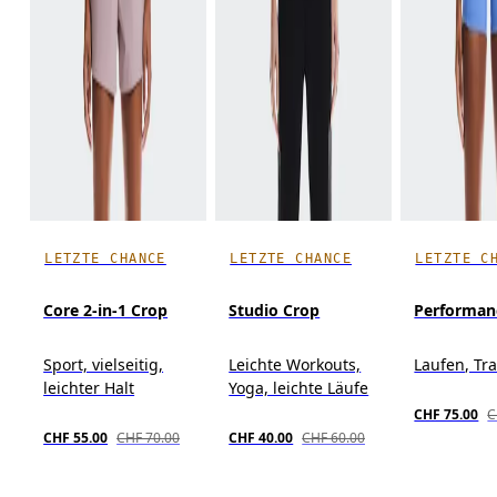
LETZTE CHANCE
LETZTE CHANCE
LETZTE C
Core 2-in-1 Crop
Studio Crop
Performan
Sport, vielseitig,
Leichte Workouts,
Laufen, Tr
leichter Halt
Yoga, leichte Läufe
CHF 75.00
C
CHF 55.00
CHF 70.00
CHF 40.00
CHF 60.00