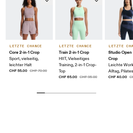
LETZTE CHANCE
LETZTE CHANCE
LETZTE CH
Core 2-in-1 Crop
Train 2-in-1 Crop
Studio Open
Crop
Sport, vielseitig,
HIIT, Vielseitiges
leichter Halt
Training, 2-in-1 Crop-
Leichte Work
CHF 55.00
CHF 70.00
Top
Alltag, Pilate
CHF 65.00
CHF 40.00
CHF 95.00
C