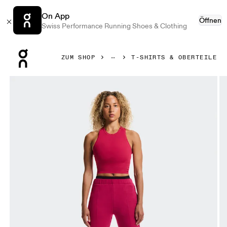
On App
Öffnen
Swiss Performance Running Shoes & Clothing
Press Escape to close navigation
ZUM SHOP
T-SHIRTS & OBERTEILE
Bild 1 von 5 in der Produktgalerie On Studio Crop Grenadi