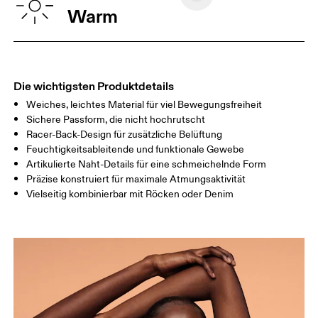
BRUSTUMFAN
82
83 — 88
89
Warm
G
TAILLE
67
68 — 73
74
HÜFTE
90
91 — 96
97 
Die wichtigsten Produktdetails
Weiches, leichtes Material für viel Bewegungsfreiheit
Horizontal verschieben, um mehr zu sehen
Sichere Passform, die nicht hochrutscht
Racer-Back-Design für zusätzliche Belüftung
Feuchtigkeitsableitende und funktionale Gewebe
Artikulierte Naht-Details für eine schmeichelnde Form
So misst du richtig
Präzise konstruiert für maximale Atmungsaktivität
Vielseitig kombinierbar mit Röcken oder Denim