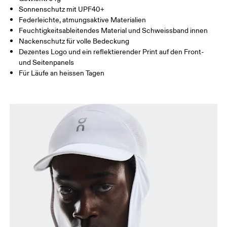
KOPFUMFANG
52 — 57
55 — 60
Sonnenschutz mit UPF40+
China
Federleichte, atmungsaktive Materialien
Feuchtigkeitsableitendes Material und Schweissband innen
Horizontal verschieben, um mehr zu sehen
Nackenschutz für volle Bedeckung
Dezentes Logo und ein reflektierender Print auf den Front-
und Seitenpanels
So misst du richtig
Für Läufe an heissen Tagen