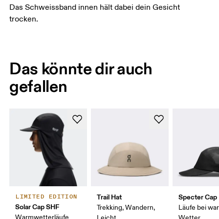
Das Schweissband innen hält dabei dein Gesicht
trocken.
Das könnte dir auch
gefallen
Trail Hat
Specter Cap
LIMITED EDITION
Solar Cap SHF
Trekking, Wandern,
Läufe bei w
Warmwetterläufe
Leicht
Wetter