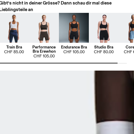
Gibt‘s nicht in deiner Grösse? Dann schau dir mal diese
Lieblingsteile an
Train Bra
Performance
Endurance Bra
Studio Bra
Core
Bra Erewhon
CHF 85.00
CHF 105.00
CHF 80.00
CHF 
CHF 105.00