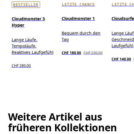
LETZTE CHANCE
LETZTE C
BESTSELLER
Cloudmonster 1
Cloudsurf
Cloudmonster 3
Hyper
Bequem durch den
Lange Läuf
Tag
Geschmeid
Lange Läufe,
Laufgefühl
Tempoläufe,
Reaktives Laufgefühl
CHF 180.00
CHF 230.00
CHF 140.00
CHF 280.00
Weitere Artikel aus
früheren Kollektionen