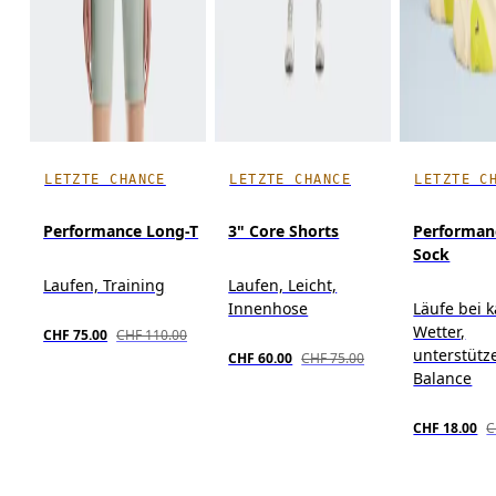
LETZTE CHANCE
LETZTE CHANCE
LETZTE C
Performance Long-T
3" Core Shorts
Performan
Sock
Laufen, Training
Laufen, Leicht,
Innenhose
Läufe bei 
Wetter,
CHF 75.00
CHF 110.00
unterstütz
CHF 60.00
CHF 75.00
Balance
CHF 18.00
C