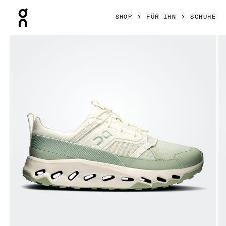
Press Escape to close navigation
SHOP
FÜR IHN
SCHUHE
Bild 1 von 6 in der Produktgalerie On Cloudhorizon END. Iv