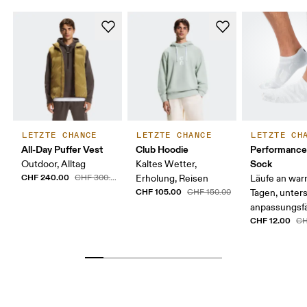
LETZTE CHANCE
LETZTE CHANCE
LETZTE CH
All-Day Puffer Vest
Club Hoodie
Performanc
Sock
Outdoor, Alltag
Kaltes Wetter,
CHF 240.00
CHF 300.00
Erholung, Reisen
Läufe an wa
CHF 105.00
CHF 150.00
Tagen, unter
anpassungsf
CHF 12.00
CH