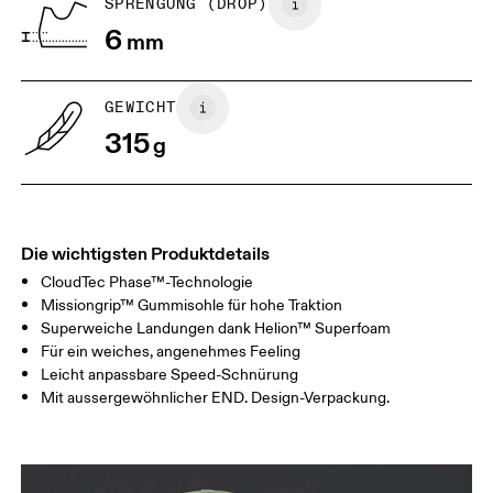
SPRENGUNG (DROP)
6
mm
US
7
7.5
GEWICHT
Horizontal verschieben, um mehr zu sehen
315
g
Die wichtigsten Produktdetails
CloudTec Phase™-Technologie
Missiongrip™ Gummisohle für hohe Traktion
Superweiche Landungen dank Helion™ Superfoam
Für ein weiches, angenehmes Feeling
Leicht anpassbare Speed-Schnürung
Mit aussergewöhnlicher END. Design-Verpackung.