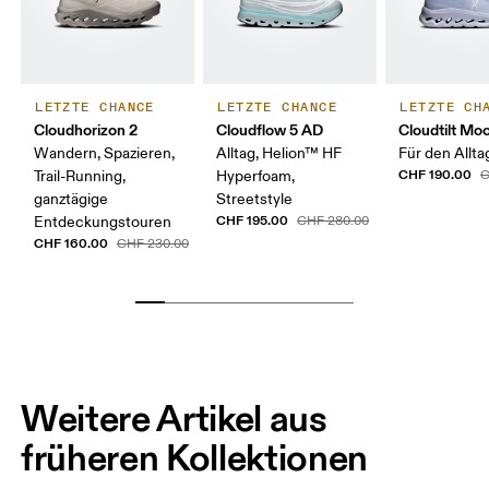
LETZTE CHANCE
LETZTE CHANCE
LETZTE CH
Cloudhorizon 2
Cloudflow 5 AD
Cloudtilt Mo
Wandern, Spazieren,
Alltag, Helion™ HF
Für den Allta
CHF 190.00
Trail-Running,
Hyperfoam,
C
ganztägige
Streetstyle
CHF 195.00
Entdeckungstouren
CHF 280.00
CHF 160.00
CHF 230.00
Weitere Artikel aus
früheren Kollektionen