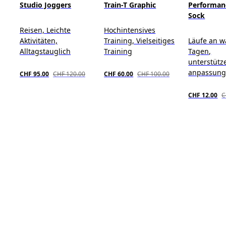
Studio Joggers
Train-T Graphic
Performan
Sock
Reisen, Leichte
Hochintensives
Aktivitäten,
Training, Vielseitiges
Läufe an 
Alltagstauglich
Training
Tagen,
unterstütz
anpassung
CHF 95.00
CHF 120.00
CHF 60.00
CHF 100.00
CHF 12.00
C