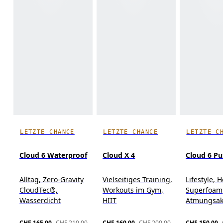
LETZTE CHANCE
LETZTE CHANCE
LETZTE C
Cloud 6 Waterproof
Cloud X 4
Cloud 6 P
Alltag, Zero-Gravity
Vielseitiges Training,
Lifestyle, 
CloudTec®,
Workouts im Gym,
Superfoam
Wasserdicht
HIIT
Atmungsak
CHF 165.00
CHF 210.00
CHF 160.00
CHF 200.00
CHF 150.00