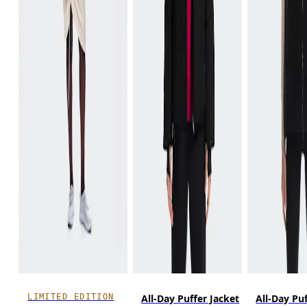
LIMITED EDITION
All-Day Puffer Jacket
All-Day Pu