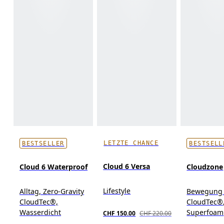
LETZTE CHANCE
BESTSELLER
BESTSELL
Cloud 6 Versa
Cloud 6 Waterproof
Cloudzone
Lifestyle
Alltag, Zero-Gravity
Bewegung i
CloudTec®,
CloudTec®
Wasserdicht
Superfoam
CHF 150.00
CHF 220.00