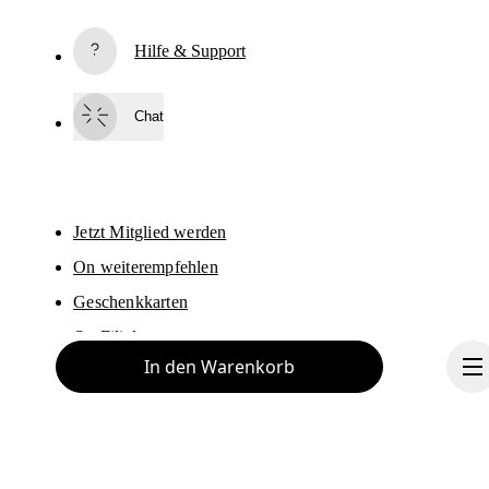
Abonnieren
Hilfe & Support
Indem du fortfährst, akzeptierst du unsere Datenschutzrichtlinien. Deine 
personenbezogenen Daten werden anschliessend an On AG weitergegeben
um dich per E-Mail über Produkte, Umfragen und Angebote zu informieren.
Chat
Der Versand sowie eine Auswertung zu statistischen Zwecken erfolgen 
durch die Anbieter Sailthru und Braze in den USA, die in unserem Auftrag 
arbeiten. Du kannst dich jederzeit wieder vom Newsletter abmelden. Hierfü
steht dir am Ende jeder E-Mail ein Abmeldelink zur Verfügung. Weitere 
Informationen findest du in den 
Datenschutzbestimmungen der On-Gruppe
Jetzt Mitglied werden
On weiterempfehlen
Geschenkkarten
On Filialen
In den Warenkorb
Händler
Partner Portal