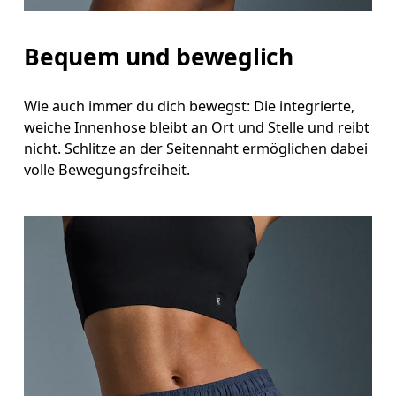
Schrittlänge
Stell dich mit durchgedrückten Knien hin, die Füsse leicht auseinander. Miss von der obersten Stelle deines
Bequem und beweglich
Innenbeins bis hinunter zum Knöchel.
Wie auch immer du dich bewegst: Die integrierte,
weiche Innenhose bleibt an Ort und Stelle und reibt
nicht. Schlitze an der Seitennaht ermöglichen dabei
volle Bewegungsfreiheit.