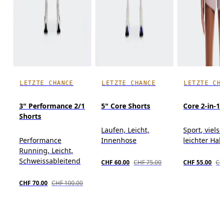
LETZTE CHANCE
LETZTE CHANCE
LETZTE C
3" Performance 2/1
5" Core Shorts
Core 2-in-
Shorts
Laufen, Leicht,
Sport, viels
Performance
Innenhose
leichter Ha
Running, Leicht,
Schweissableitend
CHF 60.00
CHF 75.00
CHF 55.00
C
CHF 70.00
CHF 100.00