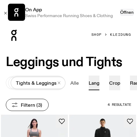
On App
Öffnen
Swiss Performance Running Shoes & Clothing
Press Escape to close navigation
SHOP
KLEIDUNG
Leggings und Tights
All
Kleidung
Tights & Leggings
Alle
Lang
Crop
Ra
Filtern
 (3)
4 RESULTATE