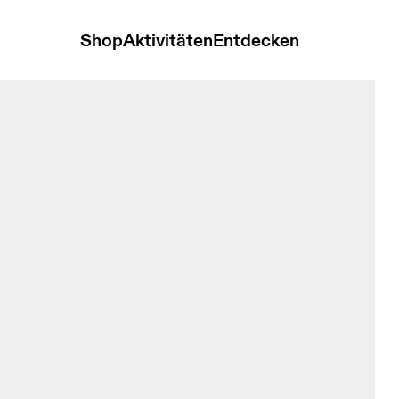
Shop
Aktivitäten
Entdecken
 Black & White Damen Tights & Leggings