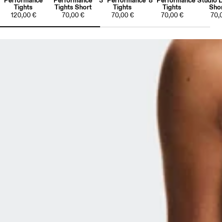
Performance
Performance
3" Performance
8" Performance
Studio 
Tights
Tights Short
Tights
Tights
Shor
120,00 €
70,00 €
70,00 €
70,00 €
70,