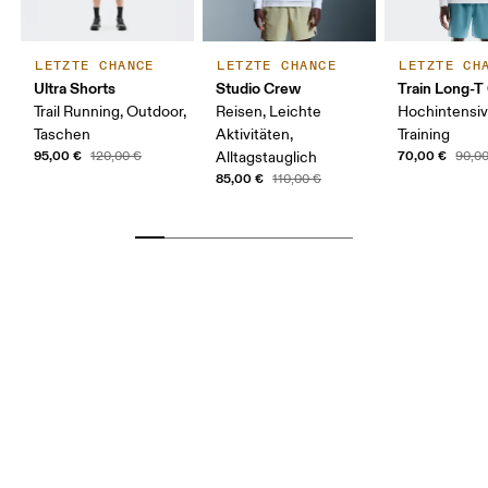
LETZTE CHANCE
LETZTE CHANCE
LETZTE CH
Ultra Shorts
Studio Crew
Train Long-T
Trail Running, Outdoor,
Reisen, Leichte
Hochintensi
Taschen
Aktivitäten,
Training
95,00 €
70,00 €
120,00 €
Alltagstauglich
90,0
85,00 €
110,00 €