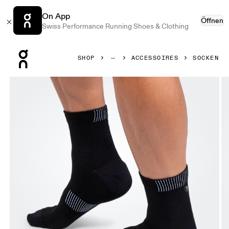
On App
Öffnen
Swiss Performance Running Shoes & Clothing
Press Escape to close navigation
SHOP
ACCESSOIRES
SOCKEN
Bild 1 von 4 in der Produktgalerie On Ultralight Mid Sock B