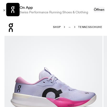
On App
Öffnen
Swiss Performance Running Shoes & Clothing
Press Escape to close navigation
SHOP
TENNISSCHUHE
Bild 1 von 6 in der Produktgalerie On THE ROGER Pro 3 Cla