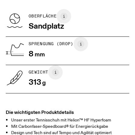
EU
36
36.5
Recycled Polyester
können nur gegen Rückerstattung retourniert werden
Herkunftsland
BR
33
34
OBERFLÄCHE
Vietnam
Sandplatz
JP
22
22.5
US
5
5.5
SPRENGUNG (DROP)
8
mm
UK
3
3.5
GEWICHT
Horizontal verschieben, um mehr zu sehen
313
g
Die wichtigsten Produktdetails
Unser erster Tennisschuh mit Helion™ HF Hyperfoam
Mit Carbonfaser-Speedboard® für Energierückgabe
Design und Tech sind auf Tempo und Agilität optimiert