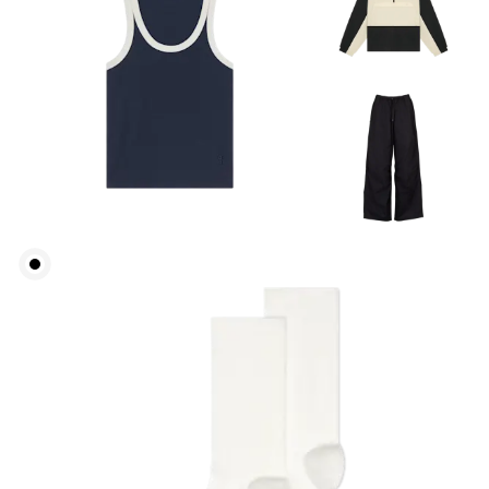
Taille
Miss den Umfang deiner natürlichen Taille. Dort,
wo dein Oberkörper am schmalsten ist.
Hüfte
Miss um die breiteste Stelle deiner Hüfte herum.
Oberschenkel