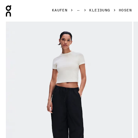
Press Escape to close navigation
KAUFEN
KLEIDUNG
HOSEN
Bild 1 von 9 in der Produktgalerie On Parachute Pants Bla