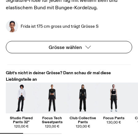
Signature-Hose für jeden Tag mit weitem Bein und
elastischem Bund mit Bungee-Kordelzug.
Frida ist 175 cm gross und trägt Grösse S
Grösse wählen
Gibt‘s nicht in deiner Grösse? Dann schau dir mal diese
Lieblingsteile an
Studio Flared
Focus Tech
Club Collective
Focus Pants
C
Pants 32"
Sweatpants
Pants
130,00 €
120,00 €
120,00 €
120,00 €