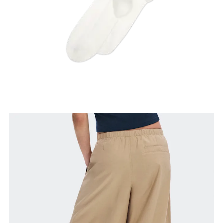
Stell dich so hin, dass deine Füsse schulterbreit
auseinander sind. Miss um die breiteste Stelle
deines Oberschenkels herum.
Schrittlänge
Stell dich mit durchgedrückten Knien hin, die
Füsse leicht auseinander. Miss von der obersten
Stelle deines Innenbeins bis hinunter zum Knöchel.