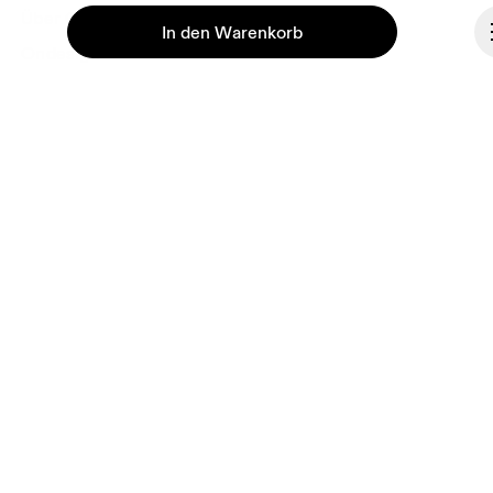
Über On
In den Warenkorb
Ondesign
Jobs
Investoren
Presse & Medien
Affiliates
Fortsetzen
Backstage
Deutschland
© On 2026
Allgemeine Geschäftsbedingungen
Datenschutz