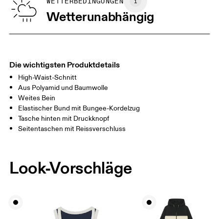
GRÖSSENTABELLE – FRAUENKLEIDUNG
WETTERBEDINGUNGEN
TAILLE
67
68 — 73
74
Wetterunabhängig
HÜFTE
90
91 — 96
97 
OBERSCHENK
53
55
EL
Die wichtigsten Produktdetails
High-Waist-Schnitt
Horizontal verschieben, um mehr zu sehen
Aus Polyamid und Baumwolle
Weites Bein
Elastischer Bund mit Bungee-Kordelzug
Tasche hinten mit Druckknopf
So misst du richtig
Seitentaschen mit Reissverschluss
Look-Vorschläge