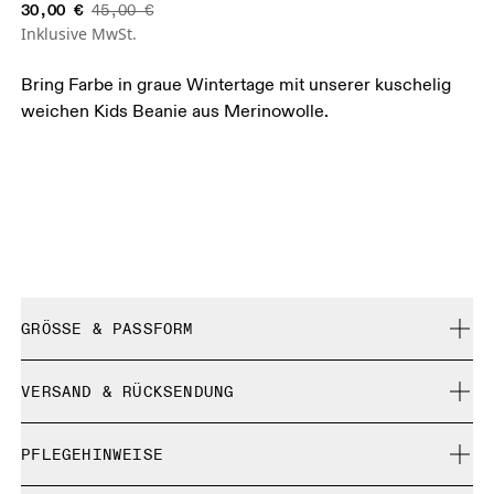
30,00 €
45,00 €
Inklusive MwSt.
Bring Farbe in graue Wintertage mit unserer kuschelig
weichen Kids Beanie aus Merinowolle.
GRÖSSE & PASSFORM
Fällt normal aus.
VERSAND & RÜCKSENDUNG
Kostenlose Lieferung für Bestellungen über 35 €
PFLEGEHINWEISE
Kostenlose 30-Tage-Rückgabe
Limited-Edition-Artikel, Sonderfarben oder Letzte-