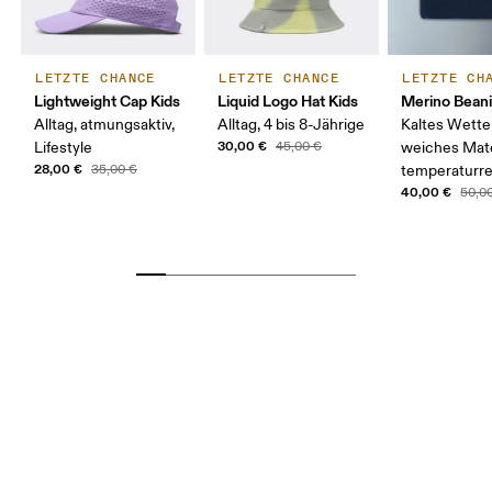
LETZTE CHANCE
LETZTE CHANCE
LETZTE CH
Lightweight Cap Kids
Liquid Logo Hat Kids
Merino Bean
Alltag, atmungsaktiv,
Alltag, 4 bis 8-Jährige
Kaltes Wette
30,00 €
Lifestyle
45,00 €
weiches Mate
28,00 €
35,00 €
temperaturre
40,00 €
50,0