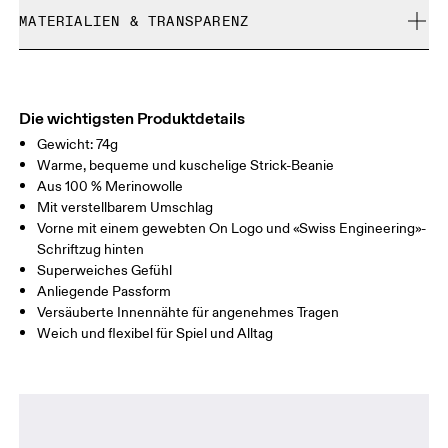
Nicht bleichen
Chance-Artikel können nicht umgetauscht werden. Sie
MATERIALIEN & TRANSPARENZ
Nicht chemisch reinigen
können nur gegen Rückerstattung retourniert werden
Nicht bügeln
Materialien
Nicht im Trockner trocknen
Main Fabric: Wool (Merino) 100%.
Warme Handwäsche
Herkunftsland
Die wichtigsten Produktdetails
Gewicht: 74g
Indonesien
Warme, bequeme und kuschelige Strick-Beanie
Aus 100 % Merinowolle
Mit verstellbarem Umschlag
Vorne mit einem gewebten On Logo und «Swiss Engineering»-
Schriftzug hinten
Superweiches Gefühl
Anliegende Passform
Versäuberte Innennähte für angenehmes Tragen
Weich und flexibel für Spiel und Alltag