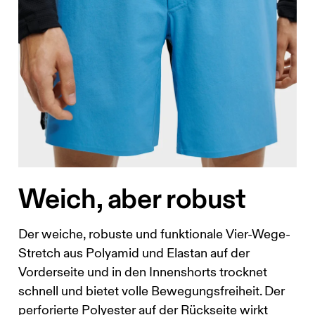
Dort, wo dein Oberkörper am schmalsten ist.
rum.
Weich, aber robust
öchel.
Der weiche, robuste und funktionale Vier-Wege-
Stretch aus Polyamid und Elastan auf der
Vorderseite und in den Innenshorts trocknet
schnell und bietet volle Bewegungsfreiheit. Der
perforierte Polyester auf der Rückseite wirkt