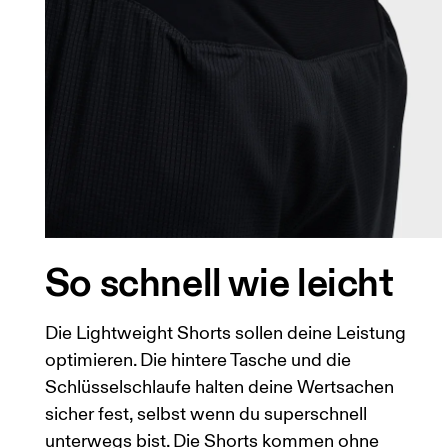
Taille
Miss den Umfang deiner natürlichen Taille. 
Hüfte
Miss um die breiteste Stelle deiner Hüfte he
Oberschenkel
Stell dich so hin, dass deine Füsse schulterbreit auseinander sind. Miss um die breiteste Stelle
deines Oberschenkels herum.
Schrittlänge
Stell dich mit durchgedrückten Knien hin, die Füsse leicht auseinander. Miss von der obersten
So schnell wie leicht
Stelle deines Innenbeins bis hinunter zum Kn
Die Lightweight Shorts sollen deine Leistung
optimieren. Die hintere Tasche und die
Schlüsselschlaufe halten deine Wertsachen
sicher fest, selbst wenn du superschnell
unterwegs bist. Die Shorts kommen ohne