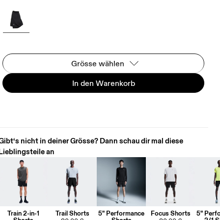
Grösse wählen
In den Warenkorb
Gibt‘s nicht in deiner Grösse? Dann schau dir mal diese
Lieblingsteile an
Train 2-in-1
Trail Shorts
5" Performance
Focus Shorts
5" Perf