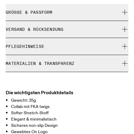
GRÖSSE & PASSFORM
Fällt normal aus.
VERSAND & RÜCKSENDUNG
Kostenlose Lieferung für Bestellungen über 35 €
PFLEGEHINWEISE
Kostenlose 30-Tage-Rückgabe
Limited-Edition-Artikel, Sonderfarben oder Letzte-
Nicht im Trockner trocknen
Chance-Artikel können nicht umgetauscht werden. Sie
MATERIALIEN & TRANSPARENZ
Chemische Reinigung möglich
können nur gegen Rückerstattung retourniert werden
Warme Handwäsche
Materialien
Auf mittlerer Stufe bügeln
Main Fabric: Polyester (recycled) 100%.
Herkunftsland
Die wichtigsten Produktdetails
Gewicht: 35g
Indonesien
Collab mit FKA twigs
Softer Stretch-Stoff
Elegant & minimalistisch
Sicheres non-slip Design
Gewebtes On Logo