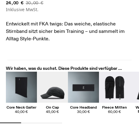
24,00 €
30,00 €
Inklusive MwSt.
Entwickelt mit FKA twigs: Das weiche, elastische
Stirnband sitzt sicher beim Training – und sammelt im
Alltag Style-Punkte.
Wir haben, was du suchst. Diese Produkte sind verfügbar ...
Core Neck Gaiter
On Cap
Core Headband
Fleece Mitten
W
40,00 €
45,00 €
30,00 €
60,00 €