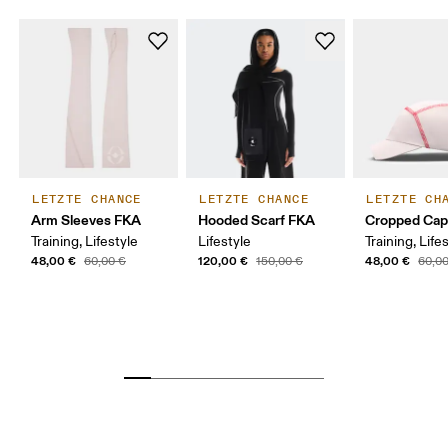
LETZTE CHANCE
LETZTE CHANCE
LETZTE CH
Arm Sleeves FKA
Hooded Scarf FKA
Cropped Ca
Training, Lifestyle
Lifestyle
Training, Life
48,00 €
120,00 €
48,00 €
60,00 €
150,00 €
60,0