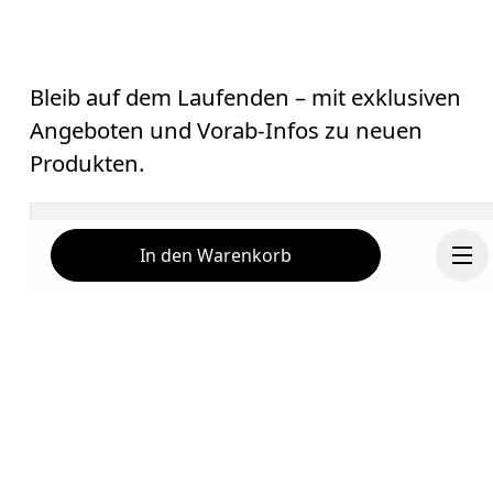
Bleib auf dem Laufenden – mit exklusiven
Angeboten und Vorab-Infos zu neuen
Produkten.
E-Mail
*
In den Warenkorb
Erhalte personalisierte Inhalte auf digitalen
Medienplattformen, die auf deinen Interaktionen mit On
basieren.
Mehr erfahren
Hilfe & Support
Fortsetzen
Abonnieren
Chat