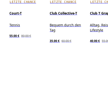
LETZTE CHANCE
LETZTE CHANCE
LETZTE C
Court-T
Club Collective-T
Club T Gra
Tennis
Bequem durch den
Alltag, Rei
Tag
Lifestyle
55,00 €
80,00 €
35,00 €
60,00 €
40,00 €
55,0