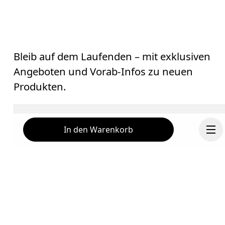
Bleib auf dem Laufenden – mit exklusiven
Angeboten und Vorab-Infos zu neuen
Produkten.
E-Mail
*
In den Warenkorb
Erhalte personalisierte Inhalte auf digitalen
Medienplattformen, die auf deinen Interaktionen mit On
basieren.
Mehr erfahren
Hilfe & Support
Fortsetzen
Abonnieren
Chat