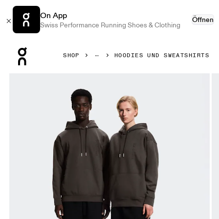
On App
Öffnen
Swiss Performance Running Shoes & Clothing
Press Escape to close navigation
SHOP
HOODIES UND SWEATSHIRTS
Bild 1 von 9 in der Produktgalerie On Collective Hoodie E