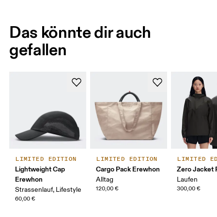
Das könnte dir auch
gefallen
LIMITED EDITION
LIMITED EDITION
LIMITED E
Lightweight Cap
Cargo Pack Erewhon
Zero Jacket
Erewhon
Alltag
Laufen
120,00 €
300,00 €
Strassenlauf, Lifestyle
60,00 €