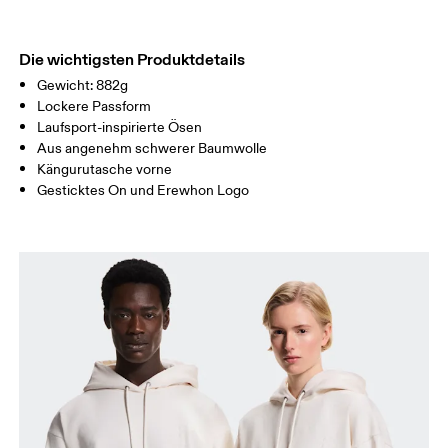
TAILLE
72
78.5 — 81.5
83.5
Die wichtigsten Produktdetails
Gewicht: 882g
HÜFTE
86
90.5 — 93.5
95.5
Lockere Passform
Laufsport-inspirierte Ösen
Horizontal verschieben, um mehr zu sehen
Aus angenehm schwerer Baumwolle
Kängurutasche vorne
Gesticktes On und Erewhon Logo
So misst du richtig