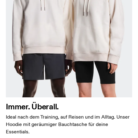
Brust
Miss an der Stelle, an der dein Brustumfang am
grössten ist. Achte darauf, das Massband gerade zu
halten.
Immer. Überall.
Taille
Ideal nach dem Training, auf Reisen und im Alltag. Unser
Miss den Umfang deiner natürlichen Taille. Dort,
Hoodie mit geräumiger Bauchtasche für deine
wo dein Oberkörper am schmalsten ist.
Essentials.
Hüfte