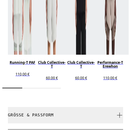
Running-T PAF
Club Collective-
Club Collective-
Performance-T
T
T
Erewhon
110,00 €
60,00 €
60,00 €
110,00 €
GRÖSSE & PASSFORM