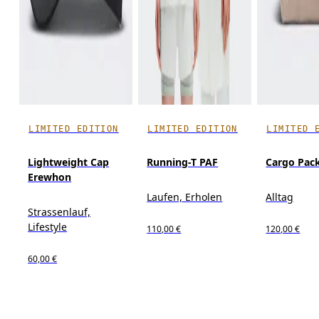
LIMITED EDITION
LIMITED EDITION
LIMITED 
Lightweight Cap
Running-T PAF
Cargo Pac
Erewhon
Laufen, Erholen
Alltag
Strassenlauf,
Lifestyle
110,00 €
120,00 €
60,00 €