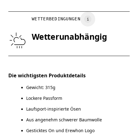
GRÖSSENRATGE
Auf Links waschen
XS
S
WETTERBEDINGUNGEN
BRUST
87
91.5 — 94.5
96.
Wetterunabhängig
TAILLE
72
78.5 — 81.5
83.
HÜFTE
86
90.5 — 93.5
95.
Die wichtigsten Produktdetails
Horizontal verschieben, um mehr zu sehen
Gewicht: 315g
Lockere Passform
Laufsport-inspirierte Ösen
So misst du richtig
Aus angenehm schwerer Baumwolle
Gesticktes On und Erewhon Logo