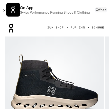
On App
Öffnen
Swiss Performance Running Shoes & Clothing
Press Escape to close navigation
ZUM SHOP
FÜR IHN
SCHUHE
Bild 1 von 6 in der Produktgalerie On Cloudtilt Hi LOEWE B