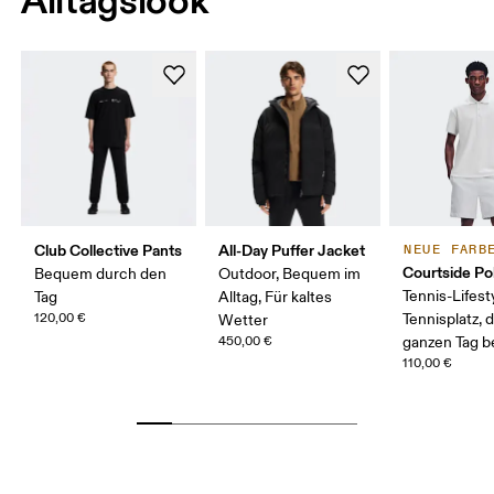
Club Collective Pants
All-Day Puffer Jacket
NEUE FARB
Courtside Po
Bequem durch den
Outdoor, Bequem im
Tennis-Lifest
Tag
Alltag, Für kaltes
120,00 €
Tennisplatz, 
Wetter
450,00 €
ganzen Tag 
110,00 €