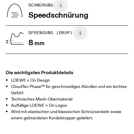
Herkunftsland
BR
37
38
SCHNÜRUNG
Vietnam
Speedschnürung
JP
25
25.5
UK
6.5
7
SPRENGUNG (DROP)
8
mm
US
7
7.5
Horizontal verschieben, um mehr zu sehen
Die wichtigsten Produktdetails
LOEWE × On Design
CloudTec Phase™ für geschmeidiges Abrollen und ein lechtes
Gefühl
Technisches Mesh-Obermaterial
Auffällige LOEWE × On Logos
Wird mit elastischen und klassischen Schnürsenkeln sowie
einem gebrandeten Kordelstopper geliefert.