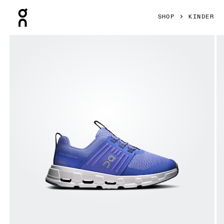
Press Escape to close navigation
SHOP
KINDER
Bild 1 von 6 in der Produktgalerie On Cloudswift Kids Sailo