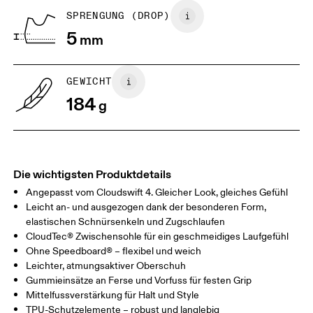
1. Du brauchst eine Wand und ein
2. Markieren und messe
SPRENGUNG (DROP)
Stück Papier
Zeichne die Zehen mit ei
5
Leg ein Blatt Papier auf den Boden.
mm
nach – Kitzeln erlaubt! Mi
Eine Kante sollte direkt an die
Nächstes mit einem Linea
Wand stossen. Bitte dein Kind,
Massband die Länge von 
sich so aufs Papier zu stellen, dass
Spitze des grossen Zehs 
GEWICHT
seine Fersen die Wand berühren.
Papierrand.
184
g
Die wichtigsten Produktdetails
Angepasst vom Cloudswift 4. Gleicher Look, gleiches Gefühl
Leicht an- und ausgezogen dank der besonderen Form,
elastischen Schnürsenkeln und Zugschlaufen
CloudTec® Zwischensohle für ein geschmeidiges Laufgefühl
Ohne Speedboard® – flexibel und weich
Grössenratgeber - Kinderschuhe
Leichter, atmungsaktiver Oberschuh
Gummieinsätze an Ferse und Vorfuss für festen Grip
Zentimeter
Inches
Mittelfussverstärkung für Halt und Style
TPU-Schutzelemente – robust und langlebig