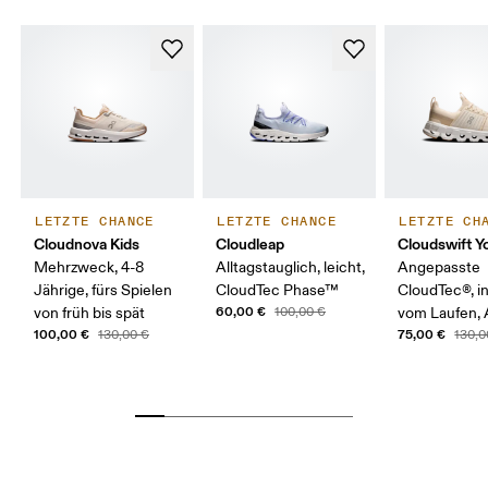
LETZTE CHANCE
LETZTE CHANCE
LETZTE CH
Cloudnova Kids
Cloudleap
Cloudswift Y
Mehrzweck, 4-8
Alltagstauglich, leicht,
Angepasste
Jährige, fürs Spielen
CloudTec Phase™
CloudTec®, in
60,00 €
von früh bis spät
100,00 €
vom Laufen, 
100,00 €
75,00 €
130,00 €
130,0