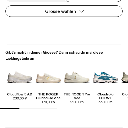
Grösse wählen
Gibt‘s nicht in deiner Grösse? Dann schau dir mal diese
Lieblingsteile an
Cloudflow 5 AD
THE ROGER
THE ROGER Pro
Cloudsolo
Clo
Clubhouse Ace
Ace
LOEWE
230,00 €
170,00 €
210,00 €
550,00 €