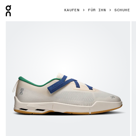
Press Escape to close navigation
KAUFEN
FÜR IHN
SCHUHE
Bild 1 von 6 in der Produktgalerie On Cloudnova Moon Dew