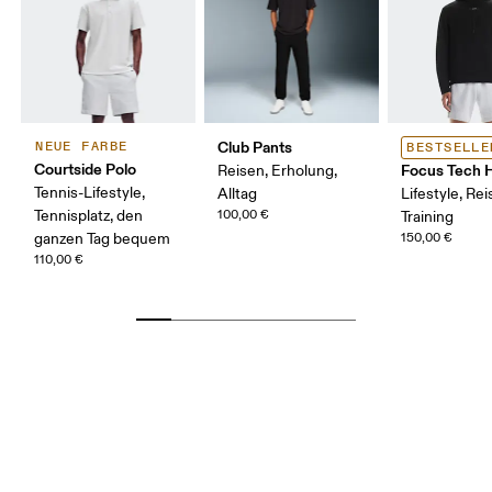
Club Pants
NEUE FARBE
BESTSELLE
Courtside Polo
Focus Tech 
Reisen, Erholung,
Tennis-Lifestyle,
Alltag
Lifestyle, Rei
Tennisplatz, den
100,00 €
Training
ganzen Tag bequem
150,00 €
110,00 €