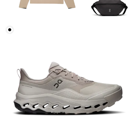
Brust
Miss an der Stelle, an der dein Brustumfang am
grössten ist. Achte darauf, das Massband gerade zu
halten.
Taille
Miss den Umfang deiner natürlichen Taille. Dort,
wo dein Oberkörper am schmalsten ist.
Hüfte
Miss um die breiteste Stelle deiner Hüfte herum.