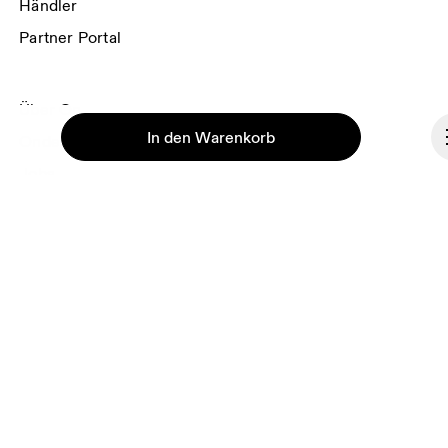
Händler
Partner Portal
Über On
In den Warenkorb
Ondesign
Jobs
Investoren
Presse & Medien
Affiliates
Backstage
Fortsetzen
Deutschland