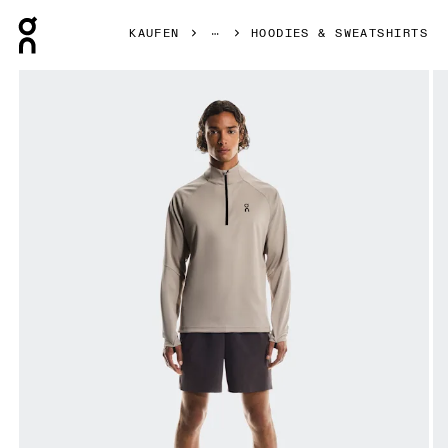
Press Escape to close navigation
KAUFEN
HOODIES & SWEATSHIRTS
Bild 1 von 6 in der Produktgalerie On Climate Shirt Desert 