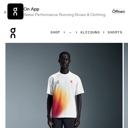
On App
Öffnen
Swiss Performance Running Shoes & Clothing
Press Escape to close navigation
SHOP
KLEIDUNG
SHORTS
Bild 1 von 5 in der Produktgalerie On Swiss Olympic Trek Sh