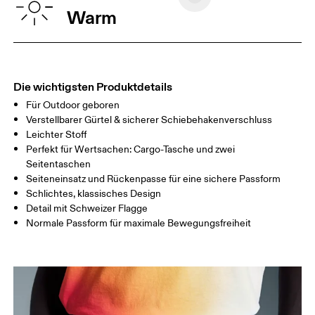
Warm
Deine Körpermasse in Zentimeter
XS
S
Die wichtigsten Produktdetails
GRÖSSENTABELLE – MÄNNERKLEIDUNG
Für Outdoor geboren
TAILLE
75
76 — 82
83
Verstellbarer Gürtel & sicherer Schiebehakenverschluss
Leichter Stoff
HÜFTE
89
90 — 95
96 
Perfekt für Wertsachen: Cargo-Tasche und zwei
Seitentaschen
OBERSCHENK
54.5
56
5
Seiteneinsatz und Rückenpasse für eine sichere Passform
EL
Schlichtes, klassisches Design
Detail mit Schweizer Flagge
Horizontal verschieben, um mehr zu sehen
Normale Passform für maximale Bewegungsfreiheit
So misst du richtig