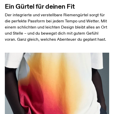
Miss den Umfang deiner natürlichen Taille. Dort,
Ein Gürtel für deinen Fit
wo dein Oberkörper am schmalsten ist.
Der integrierte und verstellbare Riemengürtel sorgt für
Hüfte
die perfekte Passform bei jedem Tempo und Wetter. Mit
Miss um die breiteste Stelle deiner Hüfte herum.
einem schlichten und leichten Design bleibt alles an Ort
Oberschenkel
und Stelle – und du bewegst dich mit gutem Gefühl
Stell dich so hin, dass deine Füsse schulterbreit
voran. Ganz gleich, welches Abenteuer du geplant hast.
auseinander sind. Miss um die breiteste Stelle
deines Oberschenkels herum.
Schrittlänge
Stell dich mit durchgedrückten Knien hin, die
Füsse leicht auseinander. Miss von der obersten
Stelle deines Innenbeins bis hinunter zum Knöchel.