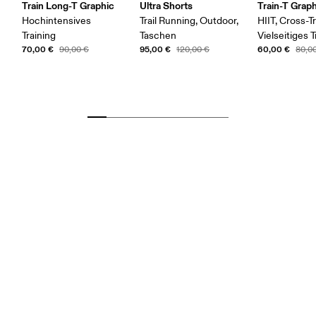
Train Long-T Graphic
Ultra Shorts
Train-T Grap
Hochintensives
Trail Running, Outdoor,
HIIT, Cross-Tr
Training
Taschen
Vielseitiges T
70,00 €
95,00 €
60,00 €
90,00 €
120,00 €
80,0