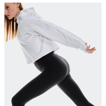
auseinander sind. Miss um die breiteste Stelle
deines Oberschenkels herum.
Schrittlänge
Stell dich mit durchgedrückten Knien hin, die
Füsse leicht auseinander. Miss von der obersten
Stelle deines Innenbeins bis hinunter zum Knöchel.