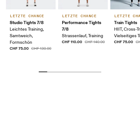
LETZTE CHANCE
LETZTE CHANCE
LETZTE CH
Studio Tights 7/8
Performance Tights
Train Tights
7/8
Leichtes Training,
HIIT, Cross-Tr
Samtweich,
Strassenlauf, Training
Vielseitiges T
CHF 110.00
CHF 75.00
Formschön
CHF 140.00
CH
CHF 75.00
CHF 130.00