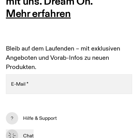
mit uns. Dream On.
Mehr erfahren
Bleib auf dem Laufenden – mit exklusiven
Angeboten und Vorab-Infos zu neuen
Produkten.
E-Mail
*
Abonnieren
Hilfe & Support
Indem du fortfährst, akzeptierst du unsere Datenschutzrichtlinien. Deine 
personenbezogenen Daten werden anschliessend an On AG 
Chat