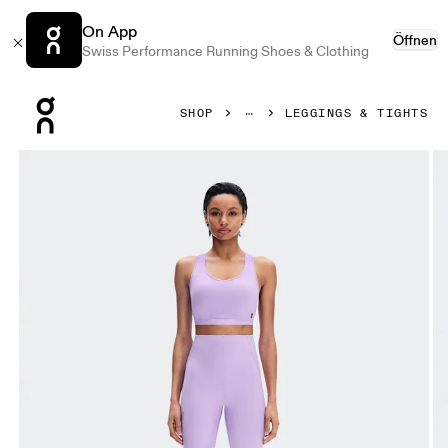
On App
Öffnen
Swiss Performance Running Shoes & Clothing
Press Escape to close navigation
SHOP
LEGGINGS & TIGHTS
Bild 1 von 7 in der Produktgalerie On Train Tights 7/8 Bloo