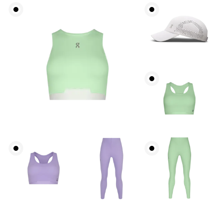
Taille
Miss den Umfang deiner natürlichen Taille. Dort,
wo dein Oberkörper am schmalsten ist.
Hüfte
Miss um die breiteste Stelle deiner Hüfte herum.
Oberschenkel
Stell dich so hin, dass deine Füsse schulterbreit