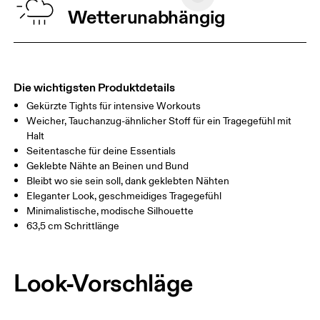
TAILLE
67
68 — 73
74
Wetterunabhängig
HÜFTE
90
91 — 96
97 
OBERSCHENK
53
55
EL
Die wichtigsten Produktdetails
Gekürzte Tights für intensive Workouts
Horizontal verschieben, um mehr zu sehen
Weicher, Tauchanzug-ähnlicher Stoff für ein Tragegefühl mit
Halt
Seitentasche für deine Essentials
Geklebte Nähte an Beinen und Bund
So misst du richtig
Bleibt wo sie sein soll, dank geklebten Nähten
Eleganter Look, geschmeidiges Tragegefühl
Minimalistische, modische Silhouette
63,5 cm Schrittlänge
Look-Vorschläge