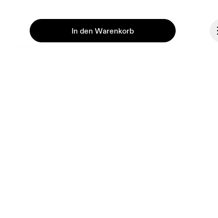
In den Warenkorb
Über On
Ondesign
Jobs
Investoren
Presse & Medien
Affiliates
Fortsetzen
Backstage
Schweiz
© On 2026
Allgemeine Geschäftsbedingungen