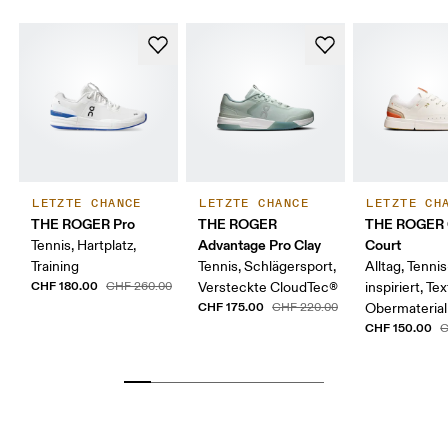
LETZTE CHANCE
LETZTE CHANCE
LETZTE CH
THE ROGER Pro
THE ROGER
THE ROGER 
Advantage Pro Clay
Court
Tennis, Hartplatz,
Training
Tennis, Schlägersport,
Alltag, Tennis
CHF 180.00
CHF 260.00
Versteckte CloudTec®
inspiriert, Tex
CHF 175.00
CHF 220.00
Obermaterial
CHF 150.00
C