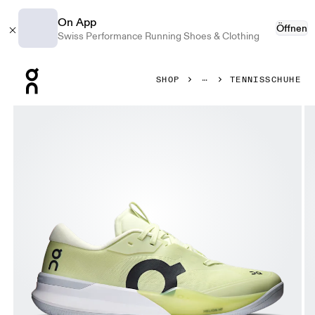
On App
Öffnen
Swiss Performance Running Shoes & Clothing
Press Escape to close navigation
SHOP
TENNISSCHUHE
Bild 1 von 6 in der Produktgalerie On THE ROGER Pro 3 Li