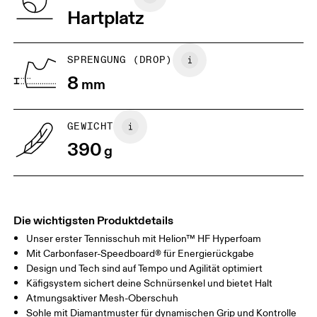
Vietnam
Hartplatz
JP
25
25.5
UK
6.5
7
SPRENGUNG (DROP)
8
mm
US
7
7.5
GEWICHT
Horizontal verschieben, um mehr zu sehen
390
g
Die wichtigsten Produktdetails
Unser erster Tennisschuh mit Helion™ HF Hyperfoam
Mit Carbonfaser-Speedboard® für Energierückgabe
Design und Tech sind auf Tempo und Agilität optimiert
Käfigsystem sichert deine Schnürsenkel und bietet Halt
Atmungsaktiver Mesh-Oberschuh
Sohle mit Diamantmuster für dynamischen Grip und Kontrolle