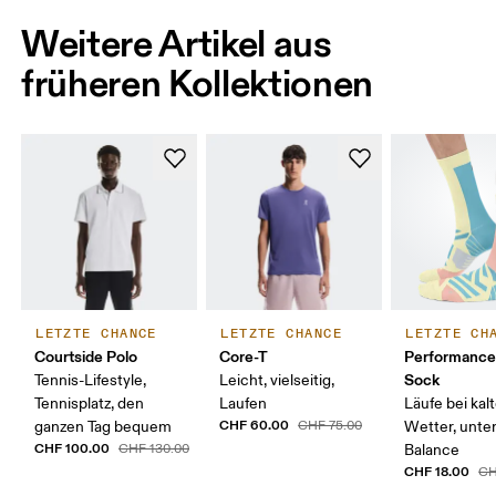
Weitere Artikel aus
früheren Kollektionen
LETZTE CHANCE
LETZTE CHANCE
LETZTE CH
Courtside Polo
Core-T
Performance
Sock
Tennis-Lifestyle,
Leicht, vielseitig,
Tennisplatz, den
Laufen
Läufe bei ka
CHF 60.00
ganzen Tag bequem
CHF 75.00
Wetter, unte
CHF 100.00
CHF 130.00
Balance
CHF 18.00
CH