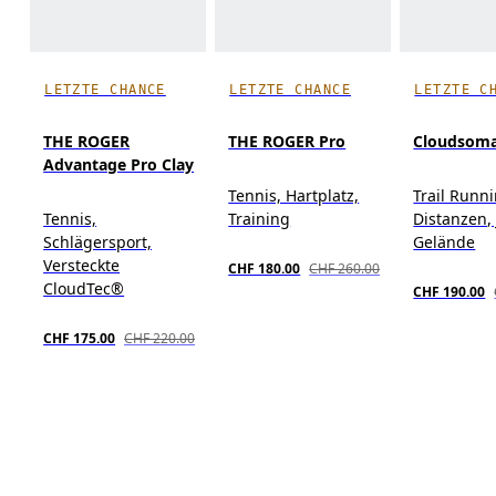
LETZTE CHANCE
LETZTE CHANCE
LETZTE C
THE ROGER
THE ROGER Pro
Cloudsom
Advantage Pro Clay
Tennis, Hartplatz,
Trail Runn
Tennis,
Training
Distanzen,
Schlägersport,
Gelände
Versteckte
CHF 180.00
CHF 260.00
CloudTec®
CHF 190.00
CHF 175.00
CHF 220.00