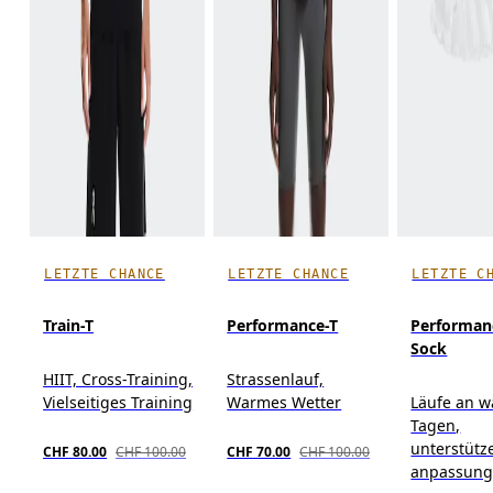
LETZTE CHANCE
LETZTE CHANCE
LETZTE C
Train-T
Performance-T
Performan
Sock
HIIT, Cross-Training,
Strassenlauf,
Vielseitiges Training
Warmes Wetter
Läufe an 
Tagen,
unterstütz
CHF 80.00
CHF 100.00
CHF 70.00
CHF 100.00
anpassung