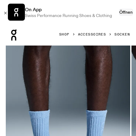
On App
Öffnen
Swiss Performance Running Shoes & Clothing
Press Escape to close navigation
SHOP
ACCESSOIRES
SOCKEN
Bild 1 von 3 in der Produktgalerie On Terry Sock High Stra