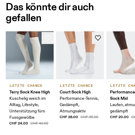
Das könnte dir auch
gefallen
LETZTE CHANCE
LETZTE CHANCE
LETZTE CH
Terry Sock Knee High
Court Sock High
Performance
Sock Mid
Kuschelig weich im
Performance-Tennis,
Alltag, Lifestyle,
Gedämpft,
Laufen, atmu
Unterstützung fürs
Atmungsaktiv
gedämpft
CHF 28.00
CHF 20.00
Fussgewölbe
CHF 35.00
C
CHF 24.00
CHF 40.00