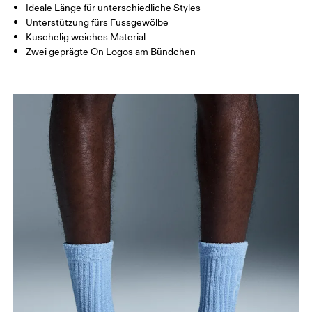
Ideale Länge für unterschiedliche Styles
JP
22 — 24.5
25 — 27
28
Unterstützung fürs Fussgewölbe
Kuschelig weiches Material
Zwei geprägte On Logos am Bündchen
BR
33 — 36
37 — 40
41
Horizontal verschieben, um mehr zu sehen