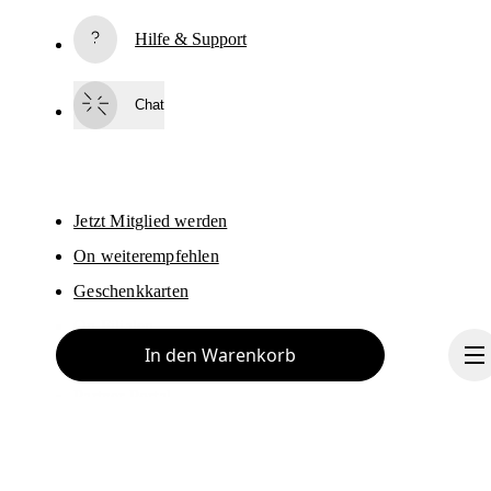
Abonnieren
Hilfe & Support
Indem du fortfährst, akzeptierst du unsere Datenschutzrichtlinien. Deine 
personenbezogenen Daten werden anschliessend an On AG weitergegeben
um dich per E-Mail über Produkte, Umfragen und Angebote zu informieren.
Chat
Der Versand sowie eine Auswertung zu statistischen Zwecken erfolgen 
durch die Anbieter Sailthru und Braze in den USA, die in unserem Auftrag 
arbeiten. Du kannst dich jederzeit wieder vom Newsletter abmelden. Hierfü
steht dir am Ende jeder E-Mail ein Abmeldelink zur Verfügung. Weitere 
Informationen findest du in den 
Datenschutzbestimmungen der On-Gruppe
Jetzt Mitglied werden
On weiterempfehlen
Geschenkkarten
On Filialen
In den Warenkorb
Händler
Partner Portal