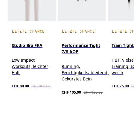
LETZTE CHANCE
LETZTE CHANCE
LETZTE C
Studio Bra FKA
Performance Tight
Train Tight
7/8 AOP
Low Impact
HIIT, Vielse
Workouts, leichter
Running,
Training, 
Halt
Feuchtigkeitsableitend,
weich
Gekürztes Bein
CHF 80.00
CHF 100.00
CHF 75.00
C
CHF 105.00
CHF 150.00