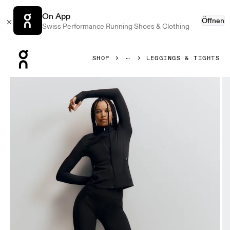
On App
Öffnen
Swiss Performance Running Shoes & Clothing
Press Escape to close navigation
SHOP
LEGGINGS & TIGHTS
Bild 1 von 7 in der Produktgalerie On Studio Leggings Flar