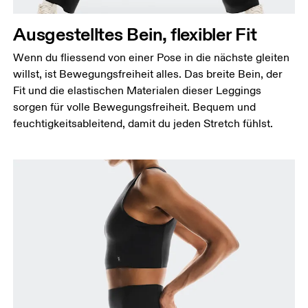
Miss um die breiteste Stelle deiner Hüfte herum.
Ausgestelltes Bein, flexibler Fit
Oberschenkel
Stell dich so hin, dass deine Füsse schulterbreit
Wenn du fliessend von einer Pose in die nächste gleiten
auseinander sind. Miss um die breiteste Stelle
willst, ist Bewegungsfreiheit alles. Das breite Bein, der
deines Oberschenkels herum.
Fit und die elastischen Materialen dieser Leggings
Schrittlänge
sorgen für volle Bewegungsfreiheit. Bequem und
Stell dich mit durchgedrückten Knien hin, die
feuchtigkeitsableitend, damit du jeden Stretch fühlst.
Füsse leicht auseinander. Miss von der obersten
Stelle deines Innenbeins bis hinunter zum Knöchel.