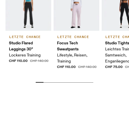
LETZTE CHANCE
LETZTE CHANCE
LETZTE CH
Studio Flared
Focus Tech
Studio Tight
Leggings 30"
Sweatpants
Leichtes Trai
Lockeres Training
Lifestyle, Reisen,
Samtweich,
CHF 110.00
CHF 140.00
Training
Enganliegen
CHF 110.00
CHF 75.00
CHF 140.00
CH