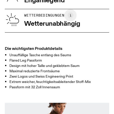
XS
S
GRÖSSENTABELLE – FRAUENKLEIDUNG
WETTERBEDINGUNGEN
TAILLE
67
68 — 73
74
Wetterunabhängig
HÜFTE
90
91 — 96
97 
OBERSCHENK
53
55
EL
Die wichtigsten Produktdetails
Unauffällige Tasche entlang des Saums
Horizontal verschieben, um mehr zu sehen
Flared Leg Passform
Design mit hoher Taille und geklebtem Saum
Schrittlänge (Grösse S): 81 cm
Maximal reduzierte Frontsäume
Zwei Logos und Swiss Engineering Print
Extrem weicher, feuchtigkeitsableitender Stoff-Mix
So misst du richtig
Passform mit 32 Zoll Innensaum