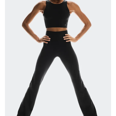
Taille
Miss den Umfang deiner natürlichen Taille. Dort,
wo dein Oberkörper am schmalsten ist.
Hüfte