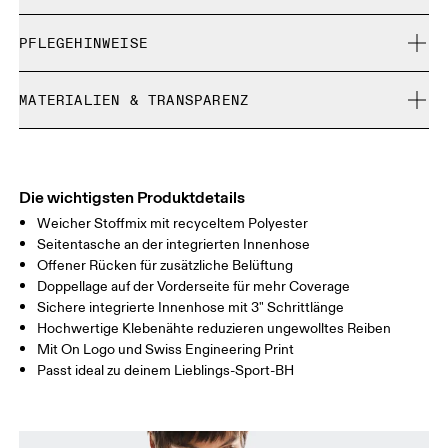
Kostenlose Lieferung für Bestellungen über CHF 40
Ines ist 175 cm gross und trägt Grösse S
PFLEGEHINWEISE
Kostenlose 30-Tage-Rückgabe
Limited-Edition-Artikel, Sonderfarben oder Letzte-
Maschinenwäsche kalt und schonend
Chance-Artikel können nicht umgetauscht werden. Sie
MATERIALIEN & TRANSPARENZ
Nicht bleichen
Grössentabelle – Frauenkleidung
können nur gegen Rückerstattung retourniert werden
Nicht chemisch reinigen
Materialien
Nicht bügeln
Zentimeter
Inches
Main Fabric: Polyester (recycled) 71%, Elastane 28%. Inner brief:
Kann im Trockner auf niedriger Stufe getrocknet werden
Polyester (recycled) 88%, Elastane 12%.
Die wichtigsten Produktdetails
Deine Körpermasse in Zentimeter
Herkunftsland
Weicher Stoffmix mit recyceltem Polyester
Seitentasche an der integrierten Innenhose
Vietnam
Offener Rücken für zusätzliche Belüftung
XS
S
Doppellage auf der Vorderseite für mehr Coverage
GRÖSSENTABELLE – FRAUENKLEIDUNG
Sichere integrierte Innenhose mit 3" Schrittlänge
BRUSTUMFAN
82
83 — 88
89
G
Hochwertige Klebenähte reduzieren ungewolltes Reiben
Mit On Logo und Swiss Engineering Print
Passt ideal zu deinem Lieblings-Sport-BH
TAILLE
67
68 — 73
74
HÜFTE
90
91 — 96
97 