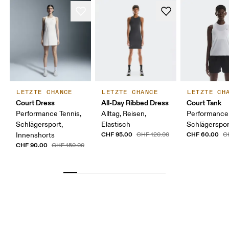
LETZTE CHANCE
LETZTE CHANCE
LETZTE CH
Court Dress
All-Day Ribbed Dress
Court Tank
Performance Tennis,
Alltag, Reisen,
Performance 
Schlägersport,
Elastisch
Schlägerspor
CHF 95.00
CHF 60.00
Innenshorts
CHF 120.00
C
CHF 90.00
CHF 150.00