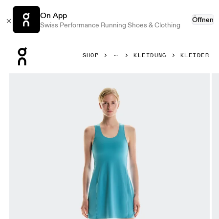
On App
Öffnen
Swiss Performance Running Shoes & Clothing
Press Escape to close navigation
SHOP
KLEIDUNG
KLEIDER
Bild 1 von 6 in der Produktgalerie On Studio Dress Niagara