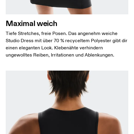
Maximal weich
Tiefe Stretches, freie Posen. Das angenehm weiche
Studio Dress mit über 70 % recyceltem Polyester gibt dir
Brustumfang
einen eleganten Look. Klebenähte verhindern
Miss an der Stelle, an der dein Brustumfang am
ungewolltes Reiben, Irritationen und Ablenkungen.
grössten ist. Achte darauf, das Massband gerade zu
halten.
Taille
Miss den Umfang deiner natürlichen Taille. Dort,
wo dein Oberkörper am schmalsten ist.
Hüfte
Miss um die breiteste Stelle deiner Hüfte herum.