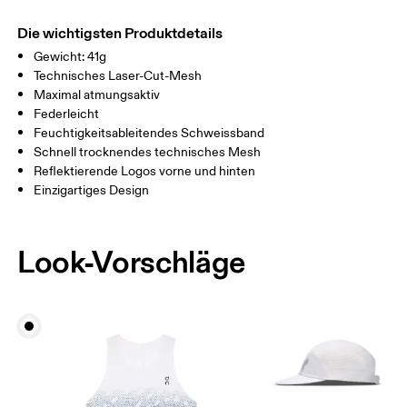
Main Fabric: Polyester (recycled) 100%. Sweatband: Polyamide
Nicht im Trockner trocknen
EINHEITSGRÖSSE
(recycled) 70%, Polyester (recycled) 22%, Elastane 8%.
Die wichtigsten Produktdetails
Warme Handwäsche
Herkunftsland
GRÖSSENTABELLE - KAPPEN
Gewicht: 41g
KOPFUMFANG
55 — 60
Technisches Laser-Cut-Mesh
China
Maximal atmungsaktiv
Federleicht
Horizontal verschieben, um mehr zu sehen
Feuchtigkeitsableitendes Schweissband
Schnell trocknendes technisches Mesh
Reflektierende Logos vorne und hinten
So misst du richtig
Einzigartiges Design
Look-Vorschläge