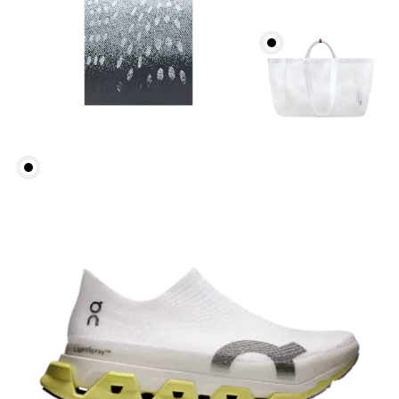
Kopfumfang
Miss deinen Kopfumfang auf Stirnhöhe. Halte dabei
das Massband gerade und waagerecht.