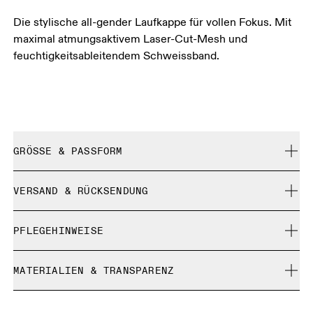
Die stylische all-gender Laufkappe für vollen Fokus. Mit
maximal atmungsaktivem Laser-Cut-Mesh und
feuchtigkeitsableitendem Schweissband.
GRÖSSE & PASSFORM
Fällt normal aus.
VERSAND & RÜCKSENDUNG
Kostenlose Lieferung für Bestellungen über CHF 40
Grössentabelle - Kappen
PFLEGEHINWEISE
Kostenlose 30-Tage-Rückgabe
Limited-Edition-Artikel, Sonderfarben oder Letzte-
Zentimeter
Inches
Maschinenwäsche kalt
Chance-Artikel können nicht umgetauscht werden. Sie
MATERIALIEN & TRANSPARENZ
Nicht bleichen
können nur gegen Rückerstattung retourniert werden
Nicht chemisch reinigen
Deine Körpermasse in Zentimeter
Materialien
Nicht bügeln