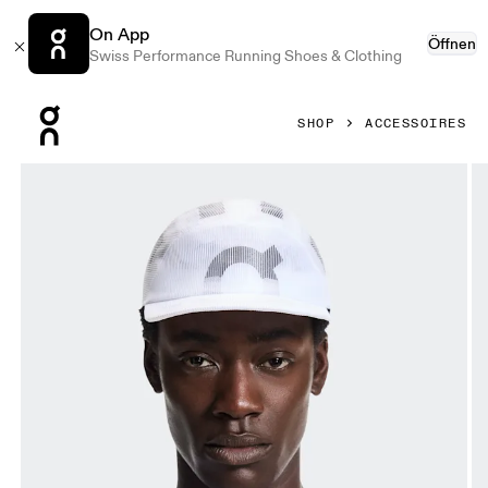
On App
Öffnen
Swiss Performance Running Shoes & Clothing
Press Escape to close navigation
SHOP
ACCESSOIRES
Bild 1 von 5 in der Produktgalerie On Specter Cap White U