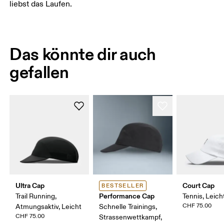
liebst das Laufen.
Das könnte dir auch
gefallen
Ultra Cap
Court Cap
BESTSELLER
Performance Cap
Trail Running,
Tennis, Leich
CHF 75.00
Atmungsaktiv, Leicht
Schnelle Trainings,
CHF 75.00
Strassenwettkampf,