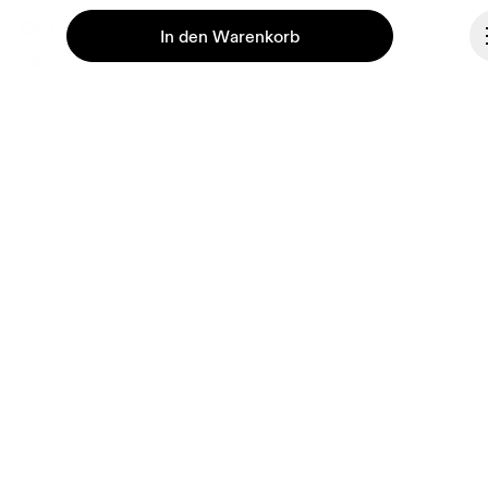
On Filialen
In den Warenkorb
Händler
Partner Portal
Über On
Ondesign
Fortsetzen
Jobs
Investoren
Presse & Medien
Affiliates
Backstage