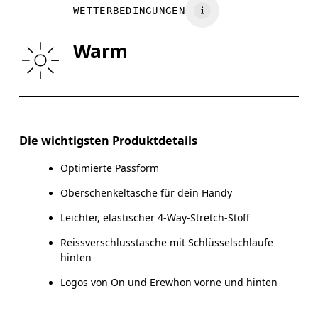
WETTERBEDINGUNGEN
HÜFTE
90
91 — 96
9
Warm
OBERSCHENKEL
53
55
Horizontal verschieben, um mehr zu sehen
Die wichtigsten Produktdetails
Optimierte Passform
So misst du richtig
Oberschenkeltasche für dein Handy
Leichter, elastischer 4-Way-Stretch-Stoff
Reissverschlusstasche mit Schlüsselschlaufe
hinten
Logos von On und Erewhon vorne und hinten