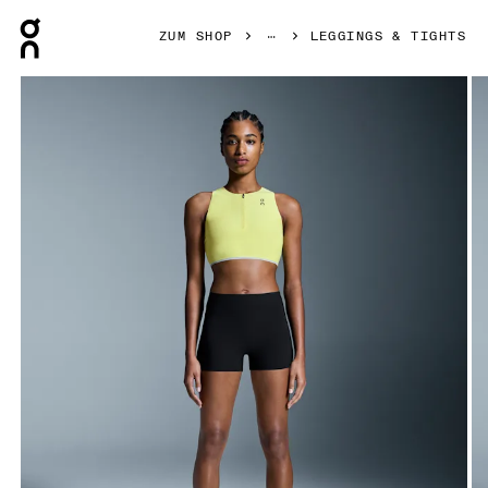
Press Escape to close navigation
ZUM SHOP
LEGGINGS & TIGHTS
Bild 1 von 6 in der Produktgalerie On Race Tights Short Bl