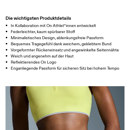
OBERSCHENK
53
55
EL
Die wichtigsten Produktdetails
In Kollaboration mit On Athlet*innen entwickelt
Horizontal verschieben, um mehr zu sehen
Federleichter, kaum spürbarer Stoff
Minimalistisches Design, ablenkungsfreie Passform
Schrittlänge (Grösse S): 7.5 cm
Bequemes Tragegefühl dank weichem, geklebtem Bund
Vorgeformter Rückeneinsatz und angewinkelte Seitennähte
Weich und angenehm auf der Haut
So misst du richtig
Reflektierendes On Logo
Enganliegende Passform für sicheren Sitz bei hohem Tempo