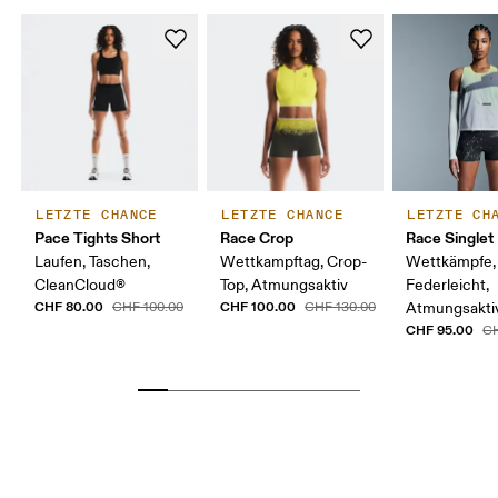
LETZTE CHANCE
LETZTE CHANCE
LETZTE CH
Pace Tights Short
Race Crop
Race Singlet
Laufen, Taschen,
Wettkampftag, Crop-
Wettkämpfe,
CleanCloud®
Top, Atmungsaktiv
Federleicht,
CHF 80.00
CHF 100.00
CHF 100.00
CHF 130.00
Atmungsakti
CHF 95.00
CH