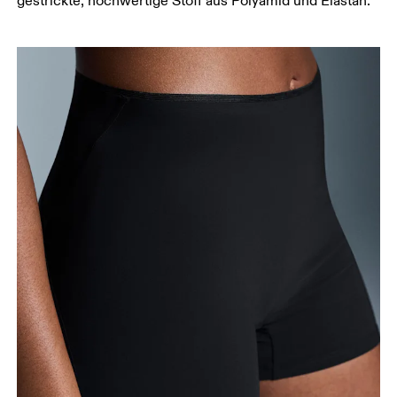
gestrickte, hochwertige Stoff aus Polyamid und Elastan.
Schrittlänge
Stell dich mit durchgedrückten Knien hin, die
Füsse leicht auseinander. Miss von der obersten
Stelle deines Innenbeins bis hinunter zum Knöchel.