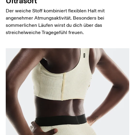
Ultrasoft
Oberschenkel
Stell dich so hin, dass deine Füsse schulterbreit
Der weiche Stoff kombiniert flexiblen Halt mit
auseinander sind. Miss um die breiteste Stelle
angenehmer Atmungsaktivität. Besonders bei
deines Oberschenkels herum.
sommerlichen Läufen wirst du dich über das
Schrittlänge
streichelweiche Tragegefühl freuen.
Stell dich mit durchgedrückten Knien hin, die
Füsse leicht auseinander. Miss von der obersten
Stelle deines Innenbeins bis hinunter zum Knöchel.