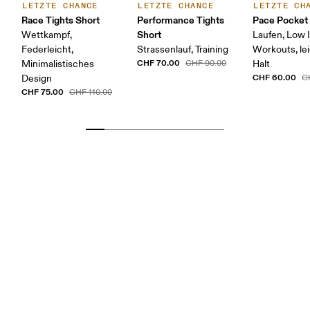
LETZTE CHANCE
LETZTE CHANCE
LETZTE CH
Race Tights Short
Performance Tights
Pace Pocket
Short
Wettkampf,
Laufen, Low 
Federleicht,
Strassenlauf, Training
Workouts, le
CHF 70.00
Minimalistisches
CHF 90.00
Halt
CHF 60.00
Design
C
CHF 75.00
CHF 110.00