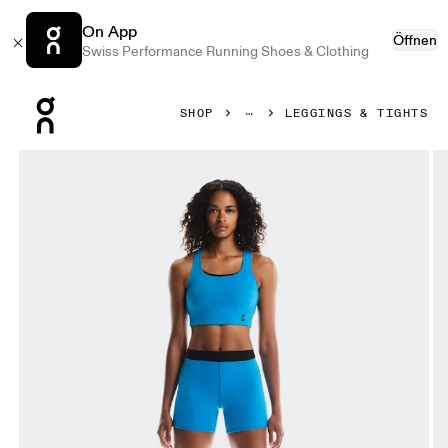
On App
Öffnen
Swiss Performance Running Shoes & Clothing
Press Escape to close navigation
SHOP
LEGGINGS & TIGHTS
Bild 1 von 6 in der Produktgalerie On Pace Tights Short Ma