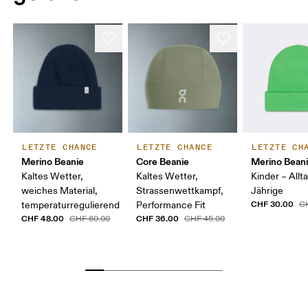
LETZTE CHANCE
LETZTE CHANCE
LETZTE CH
Merino Beanie
Core Beanie
Merino Beani
Kaltes Wetter,
Kaltes Wetter,
Kinder – Allta
weiches Material,
Strassenwettkampf,
Jährige
CHF 30.00
temperaturregulierend
Performance Fit
C
CHF 48.00
CHF 36.00
CHF 60.00
CHF 45.00