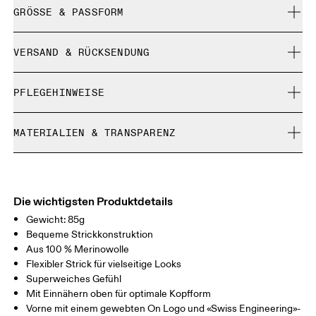
GRÖSSE & PASSFORM
Fällt normal aus.
VERSAND & RÜCKSENDUNG
Kostenlose Lieferung für Bestellungen über CHF 40
PFLEGEHINWEISE
Kostenlose 30-Tage-Rückgabe
Limited-Edition-Artikel, Sonderfarben oder Letzte-
Nicht bleichen
Chance-Artikel können nicht umgetauscht werden. Sie
MATERIALIEN & TRANSPARENZ
Nicht chemisch reinigen
können nur gegen Rückerstattung retourniert werden
Nicht bügeln
Materialien
Nicht im Trockner trocknen
Main Fabric: Wool (Merino) 100%.
Warme Handwäsche
Herkunftsland
Die wichtigsten Produktdetails
Gewicht: 85g
Indonesien
Bequeme Strickkonstruktion
Aus 100 % Merinowolle
Flexibler Strick für vielseitige Looks
Superweiches Gefühl
Mit Einnähern oben für optimale Kopfform
Vorne mit einem gewebten On Logo und «Swiss Engineering»-