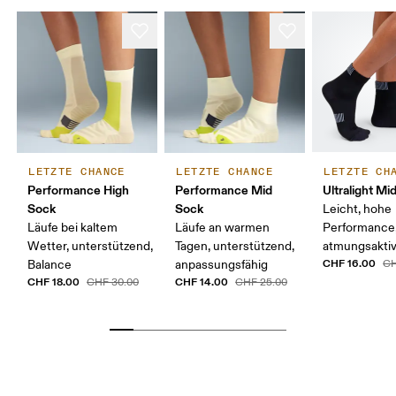
LETZTE CHANCE
LETZTE CHANCE
LETZTE CH
Performance High
Performance Mid
Ultralight Mi
Sock
Sock
Leicht, hohe
Läufe bei kaltem
Läufe an warmen
Performance
Wetter, unterstützend,
Tagen, unterstützend,
atmungsakti
CHF 16.00
Balance
anpassungsfähig
CH
CHF 18.00
CHF 14.00
CHF 30.00
CHF 25.00