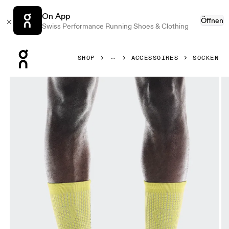
On App
Öffnen
Swiss Performance Running Shoes & Clothing
Press Escape to close navigation
SHOP
ACCESSOIRES
SOCKEN
Bild 1 von 3 in der Produktgalerie On Explorer Merino Soc