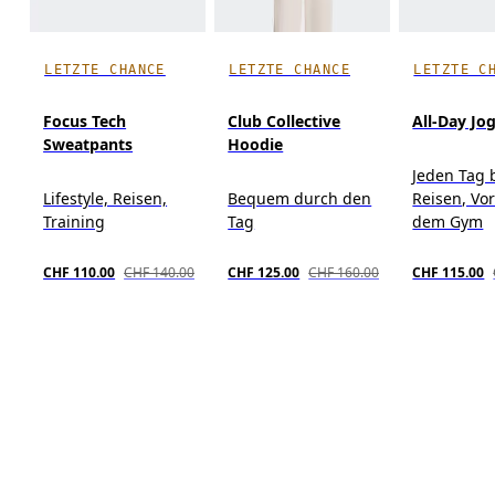
LETZTE CHANCE
LETZTE CHANCE
LETZTE C
Focus Tech
Club Collective
All-Day Jo
Sweatpants
Hoodie
Jeden Tag
Lifestyle, Reisen,
Bequem durch den
Reisen, Vo
Training
Tag
dem Gym
CHF 110.00
CHF 140.00
CHF 125.00
CHF 160.00
CHF 115.00