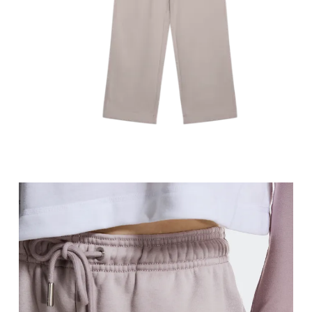
Stell dich so hin, dass deine Füsse schulterbreit auseinander sind. Miss um die breiteste Stelle deines Oberschenkels
herum.
Schrittlänge
Stell dich mit durchgedrückten Knien hin, die Füsse leicht auseinander. Miss von der obersten Stelle deines
Innenbeins bis hinunter zum Knöchel.