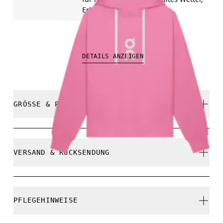
Erholung, Reisen
CHF 150.00
DETAILS ANZEIGEN
GRÖSSE & PASSFORM
Relaxed. Fällt normal aus.
VERSAND & RÜCKSENDUNG
Kostenlose Lieferung für Bestellungen über CHF 40
Kostenlose 30-Tage-Rückgabe
Astrid ist 174 cm gross und trägt Grösse S
PFLEGEHINWEISE
Limited-Edition-Artikel, Sonderfarben oder Letzte-
Chance-Artikel können nicht umgetauscht werden.