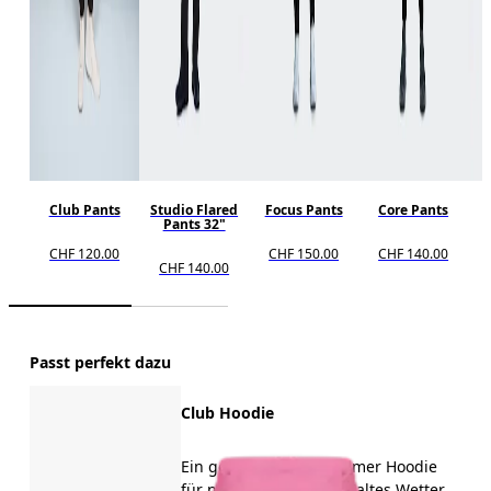
Club Pants
Studio Flared
Focus Pants
Core Pants
Pants 32"
CHF 120.00
CHF 150.00
CHF 140.00
CHF 140.00
Passt perfekt dazu
Club Hoodie
Ein gemütlicher, bequemer Hoodie
für nach dem TrainingKaltes Wetter,