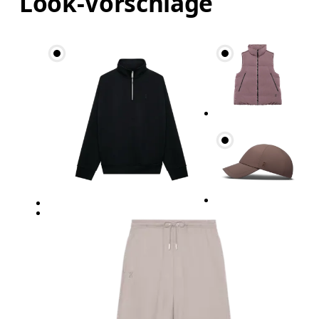
Look-Vorschläge
Taille
Miss den Umfang deiner natürlichen Taille. Dort
Hüfte
Miss um die breiteste Stelle deiner Hüfte herum.
Oberschenkel