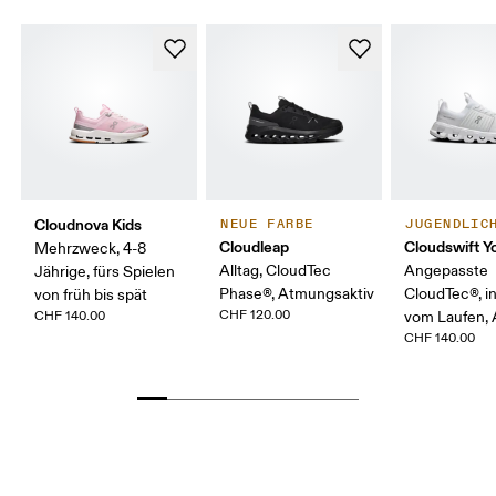
Cloudnova Kids
NEUE FARBE
JUGENDLIC
Cloudleap
Cloudswift Y
Mehrzweck, 4-8
Alltag, CloudTec
Angepasste
Jährige, fürs Spielen
Phase®, Atmungsaktiv
CloudTec®, in
von früh bis spät
CHF 120.00
CHF 140.00
vom Laufen, 
CHF 140.00