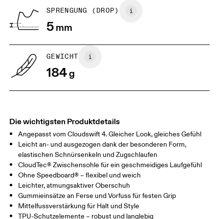
1. Du brauchst eine Wand und ein
2. Markieren und messe
SPRENGUNG (DROP)
Stück Papier
Zeichne die Zehen mit ei
5
Leg ein Blatt Papier auf den Boden.
mm
nach – Kitzeln erlaubt! Mi
Eine Kante sollte direkt an die
Nächstes mit einem Linea
Wand stossen. Bitte dein Kind,
Massband die Länge von 
sich so aufs Papier zu stellen, dass
Spitze des grossen Zehs 
GEWICHT
seine Fersen die Wand berühren.
Papierrand.
184
g
Die wichtigsten Produktdetails
Angepasst vom Cloudswift 4. Gleicher Look, gleiches Gefühl
Leicht an- und ausgezogen dank der besonderen Form,
elastischen Schnürsenkeln und Zugschlaufen
CloudTec® Zwischensohle für ein geschmeidiges Laufgefühl
Ohne Speedboard® – flexibel und weich
Grössenratgeber - Kinderschuhe
Leichter, atmungsaktiver Oberschuh
Gummieinsätze an Ferse und Vorfuss für festen Grip
Zentimeter
Inches
Mittelfussverstärkung für Halt und Style
TPU-Schutzelemente – robust und langlebig