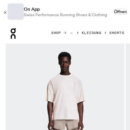
On App
Öffnen
Swiss Performance Running Shoes & Clothing
Press Escape to close navigation
SHOP
KLEIDUNG
SHORTS
Bild 1 von 7 in der Produktgalerie On 2-in-1 Shorts Erewho