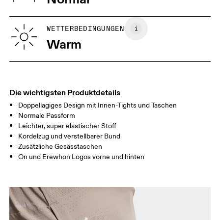
Vietnam
XS
S
GRÖSSENRATGEBER - HERRENKLEIDUNG
WETTERBEDINGUNGEN
TAILLE
75
76 — 82
83
Warm
HÜFTE
89
90 — 95
96 
OBERSCHENK
54.5
56
5
EL
Die wichtigsten Produktdetails
Doppellagiges Design mit Innen-Tights und Taschen
Horizontal verschieben, um mehr zu sehen
Normale Passform
Leichter, super elastischer Stoff
Kordelzug und verstellbarer Bund
Zusätzliche Gesässtaschen
So misst du richtig
On und Erewhon Logos vorne und hinten