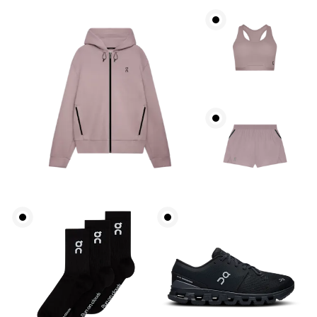
Busto
Meça a parte mais larga ao longo dos pontos do
busto, mantendo a fita métrica na horizontal.
Cintura
Meça ao redor da parte mais estreita da cintura.
Quadril
Meça ao redor da parte mais larga do quadril.