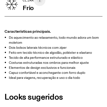
GUIA DE TAMANHOS - VESTUÁRIO FEMININO
CLIMA
BUSTO
82
83 — 88
89
Frio
CINTURA
67
68 — 73
74
QUADRIL/AN
90
91 — 96
97 
CA
Características principais.
Do aquecimento ao relaxamento, todo mundo adora um bom
Arraste na horizontal para ver mais
moletom
Dois bolsos laterais técnicos com zíper
Feito em tecido técnico de algodão, poliéster e elastano
Tecido de alta performance estruturado e elástico
Como medir
Costuras estruturadas nos ombros para melhor ajuste
Elementos de design exclusivos e funcionais
Capuz confortável e aconchegante com forro duplo
Ideal para viagens, recuperação e uso o dia todo
Looks sugeridos