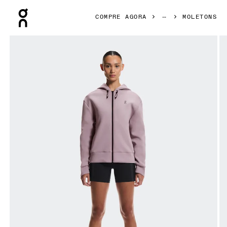
Press Escape to close navigation
COMPRE AGORA
MOLETONS
Galeria de produtos: item 1 de 7 On Focus Tech Zip Hoodie