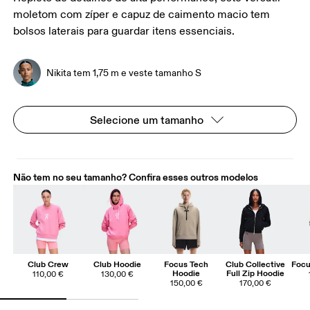
moletom com zíper e capuz de caimento macio tem
bolsos laterais para guardar itens essenciais.
Nikita tem 1,75 m e veste tamanho S
Selecione um tamanho
Não tem no seu tamanho? Confira esses outros modelos
Club Crew
Club Hoodie
Focus Tech
Club Collective
Focu
Hoodie
Full Zip Hoodie
110,00 €
130,00 €
150,00 €
170,00 €