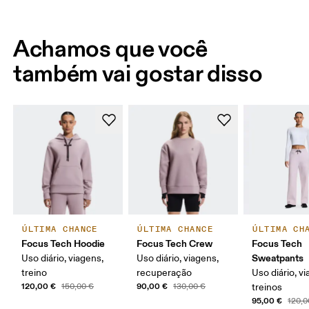
Achamos que você
também vai gostar disso
ÚLTIMA CHANCE
ÚLTIMA CHANCE
ÚLTIMA CH
Focus Tech Hoodie
Focus Tech Crew
Focus Tech
Sweatpants
Uso diário, viagens,
Uso diário, viagens,
treino
recuperação
Uso diário, v
120,00 €
90,00 €
150,00 €
130,00 €
treinos
95,00 €
120,0