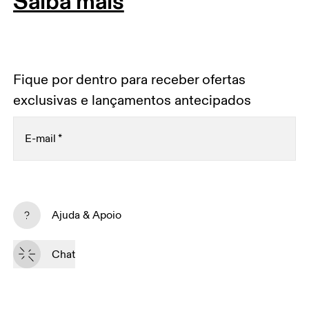
Saiba mais
Fique por dentro para receber ofertas
exclusivas e lançamentos antecipados
E-mail
*
Receba conteúdo personalizado nas suas
plataformas de mídia digital, baseado em suas
Ajuda & Apoio
interações com a On.
Leia mais
Chat
Assine
Ao continuar, você aceita nossa Política de privacidade. Seus dados 