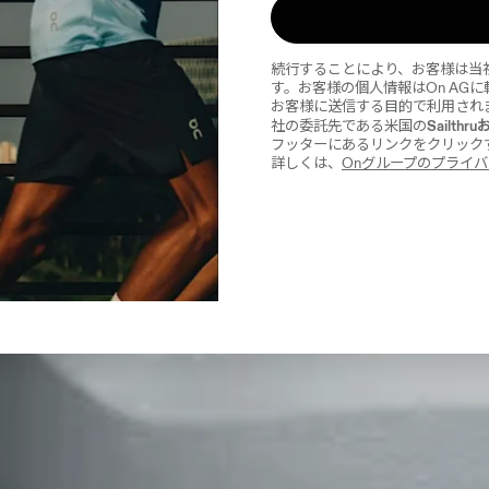
続行することにより、お客様は当
す。お客様の個人情報はOn AG
お客様に送信する目的で利用され
Sailthr
社の委託先である米国の
フッターにあるリンクをクリック
詳しくは、
Onグループのプライ