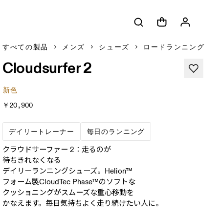
すべての製品
メンズ
シューズ
ロードランニング
Cloudsurfer 2
新色
￥20,900
毎日のランを支えるデイリートレーナ
練習量の大部分を
デイリートレーナー
毎日のランニング
クラウドサーファー 2：走るのが​​​​
待ちきれなくなる​​​​
デイリーランニングシューズ。​​​​Helion™
フォーム製CloudTec Phase™の​​​​ソフトな​​​​
クッショニングが​​​​スムーズな​​​​重心移動を​​​​
かなえます。​​​​毎日​​​​気持ちよく​​​​走り続けたい​​​​人に。