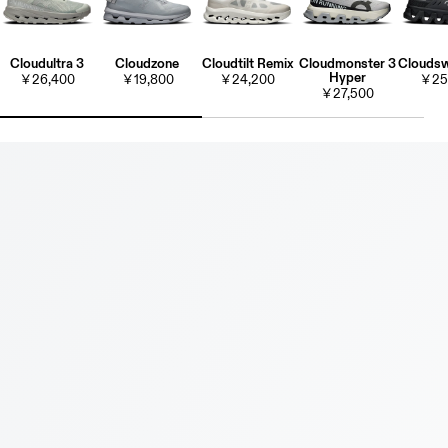
Cloudultra 3
Cloudzone
Cloudtilt Remix
Cloudmonster 3
Cloudsw
Hyper
￥26,400
￥19,800
￥24,200
￥25
￥27,500