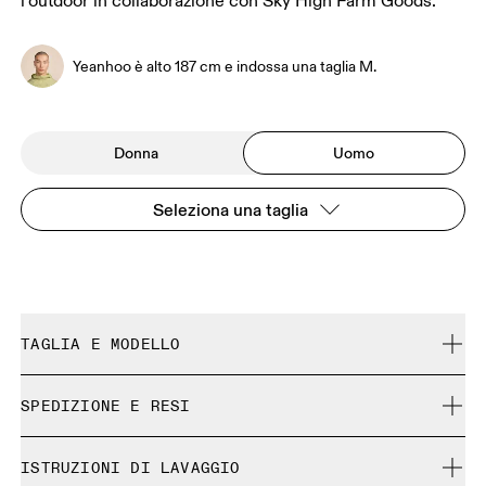
l’outdoor in collaborazione con Sky High Farm Goods.
Yeanhoo è alto 187 cm e indossa una taglia M.
Donna
Uomo
Seleziona una taglia
TAGLIA E MODELLO
Regolare. Fedele alla taglia.
SPEDIZIONE E RESI
Spedizione gratuita su tutti gli ordini a partire da 35 €
Yeanhoo è alto 187 cm e indossa una taglia M.
ISTRUZIONI DI LAVAGGIO
Reso gratuito esteso a 30 giorni