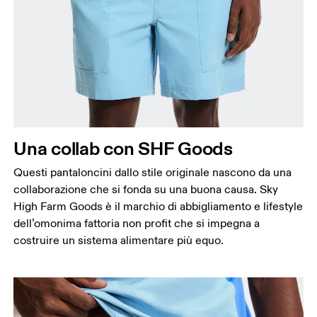
Girovita
Misura il girovita nel punto più stretto (in genere
dove il corpo si piega lateralmente).
Fianchi
Misura la parte più ampia dei fianchi da un estremo
all’altro.
Una collab con SHF Goods
Giro coscia
Questi pantaloncini dallo stile originale nascono da una
Stai in piedi a gambe leggermente divaricate.
collaborazione che si fonda su una buona causa. Sky
Misura la parte più ampia della coscia.
High Farm Goods è il marchio di abbigliamento e lifestyle
Interno gamba
dell’omonima fattoria non profit che si impegna a
Stai in piedi a gambe tese e leggermente
costruire un sistema alimentare più equo.
divaricate. Misura la parte interna della gamba, dal
cavallo fino alla caviglia.