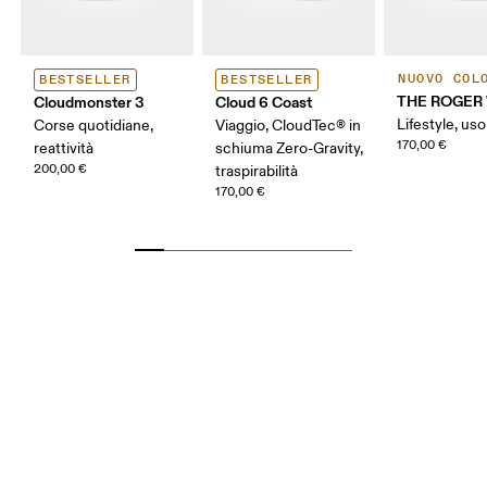
NUOVO COL
BESTSELLER
BESTSELLER
THE ROGER 
Cloudmonster 3
Cloud 6 Coast
Lifestyle, us
Corse quotidiane,
Viaggio, CloudTec® in
170,00 €
reattività
schiuma Zero-Gravity,
200,00 €
traspirabilità
170,00 €