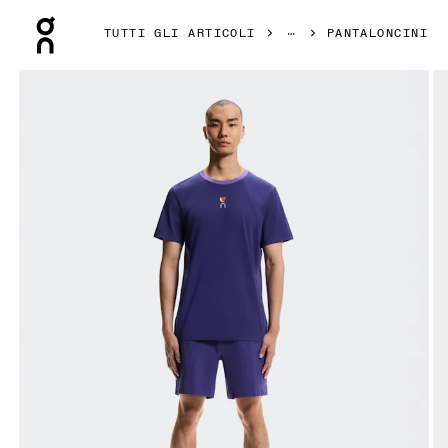
Press Escape to close navigation
TUTTI GLI ARTICOLI
PANTALONCINI
Prodotto numero 1 di 6 della galleria On Trek Shorts SHF Tw