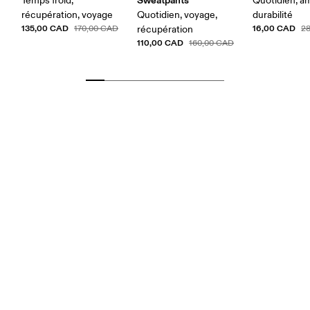
Temps froid,
Quotidien, am
récupération, voyage
Quotidien, voyage,
durabilité
135,00 CAD
16,00 CAD
170,00 CAD
récupération
2
110,00 CAD
160,00 CAD