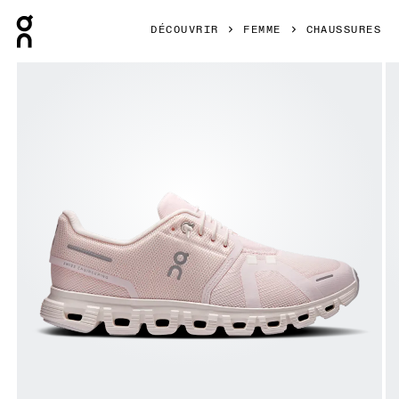
Press Escape to close navigation
DÉCOUVRIR
FEMME
CHAUSSURES
Image 1 de 6 de la galerie d’images On Cloud 6 Salt & Gar