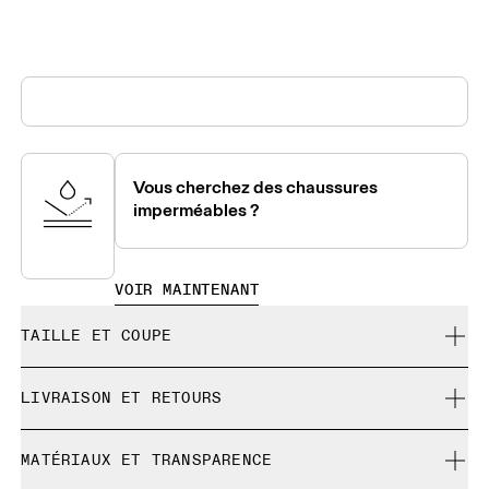
Vous cherchez des chaussures
imperméables ?
VOIR MAINTENANT
TAILLE ET COUPE
Correspond à la pointure réelle.
LIVRAISON ET RETOURS
Livraison gratuite
Guide des tailles - Chaussures femme
MATÉRIAUX ET TRANSPARENCE
Retour gratuit sous 30 jours