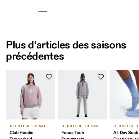
Plus d’articles des saisons
précédentes
DERNIÈRE CHANCE
DERNIÈRE CHANCE
DERNIÈRE 
Club Hoodie
Focus Tech
All-Day Sock
Sweatpants