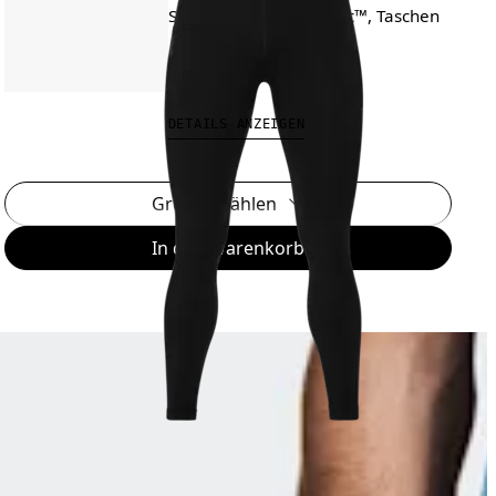
Strassenlauf, On DryTec™, Taschen
CHF 140.00
DETAILS ANZEIGEN
Grösse wählen
In den Warenkorb