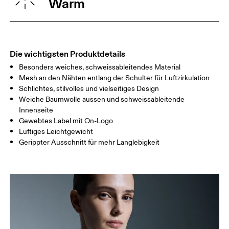
Warm
TAILLE
67
68 — 73
74
HÜFTE
90
91 — 96
97 
Die wichtigsten Produktdetails
Besonders weiches, schweissableitendes Material
Horizontal verschieben, um mehr zu sehen
Mesh an den Nähten entlang der Schulter für Luftzirkulation
Schlichtes, stilvolles und vielseitiges Design
Weiche Baumwolle aussen und schweissableitende
Innenseite
So misst du richtig
Gewebtes Label mit On-Logo
Luftiges Leichtgewicht
Gerippter Ausschnitt für mehr Langlebigkeit