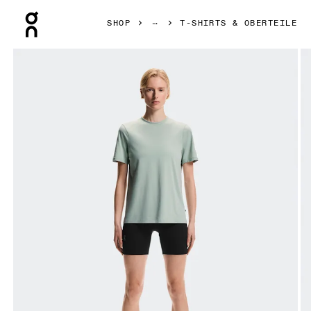
Press Escape to close navigation
SHOP
T-SHIRTS & OBERTEILE
Bild 1 von 5 in der Produktgalerie On Focus-T Mineral Dame