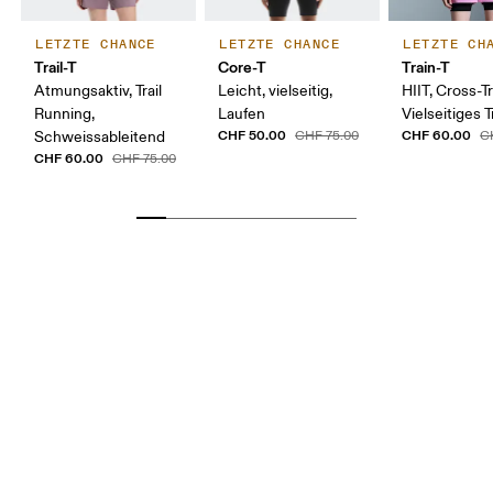
LETZTE CHANCE
LETZTE CHANCE
LETZTE CH
Trail-T
Core-T
Train-T
Atmungsaktiv, Trail
Leicht, vielseitig,
HIIT, Cross-Tr
Running,
Laufen
Vielseitiges T
CHF 50.00
CHF 60.00
Schweissableitend
CHF 75.00
C
CHF 60.00
CHF 75.00