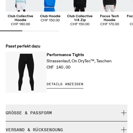
Club Collective
Club Hoodie
Club Collective
Focus Tech
Foc
Hoodie
1/4 Zip
Hoodie
CHF 150.00
CHF 160.00
CHF 150.00
CHF 170.00
C
Passt perfekt dazu
Performance Tights
Strassenlauf, On DryTec™, Taschen
CHF 140.00
DETAILS ANZEIGEN
GRÖSSE & PASSFORM
Enganliegend. Fällt normal aus.
VERSAND & RÜCKSENDUNG