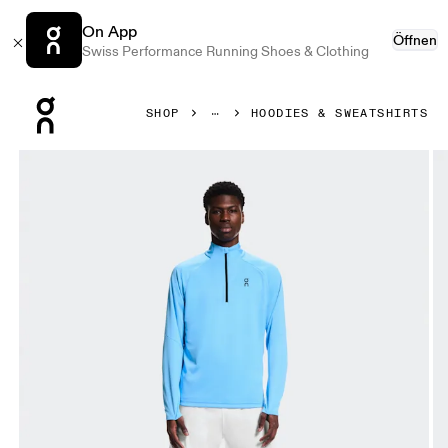
On App
Öffnen
Swiss Performance Running Shoes & Clothing
Press Escape to close navigation
SHOP
HOODIES & SWEATSHIRTS
Bild 1 von 6 in der Produktgalerie On Climate Shirt Gouram