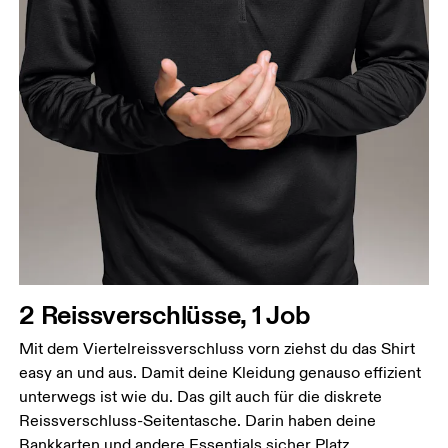
Brust
Miss an der Stelle, an der dein Brustumfang am
grössten ist. Achte darauf, das Massband gerade zu
halten.
Taille
Miss den Umfang deiner natürlichen Taille. Dort,
wo dein Oberkörper am schmalsten ist.
2 Reissverschlüsse, 1 Job
Hüfte
Miss um die breiteste Stelle deiner Hüfte herum.
Mit dem Viertelreissverschluss vorn ziehst du das Shirt
easy an und aus. Damit deine Kleidung genauso effizient
unterwegs ist wie du. Das gilt auch für die diskrete
Reissverschluss-Seitentasche. Darin haben deine
Bankkarten und andere Essentials sicher Platz.